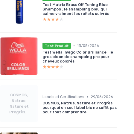
Test Matrix Brass Off Toning Blue
Shampoo : le shampoing bleu qui
calme vraiment les reflets cuivrés
★★★★★
★★★★★
•
13/05/2026
Test Produit
Test Wella Invigo Color Brilliance : le
gros bidon de shampoing pro pour
cheveux colorés
★★★★★
★★★★★
COSMOS,
•
Labels et Certifications
29/06/2026
Natrue,
COSMOS, Natrue, Nature et Progrès :
Nature et
pourquoi un seul label bio ne suffit pas
Progrès...
pour tout comprendre