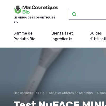
Panneau de gestion des cookies
LE MÉDIA DES COSMÉTIQUES
BIO
Gamme de
Bienfaits et
Guides
Produits Bio
Ingrédients
d'Utilisat
Mes cosmetiques bio
Achat et Critères de Sélection
Compa
Test NuFACE MINI+