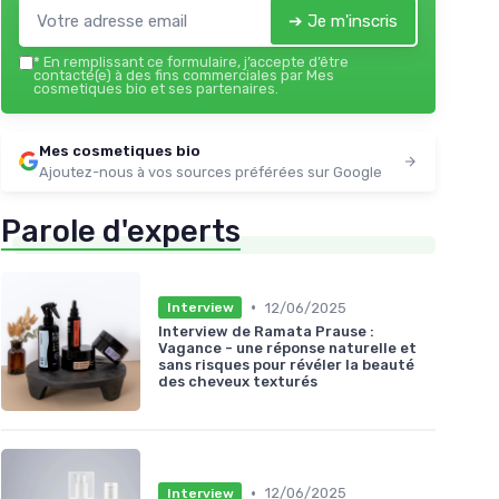
➔ Je m'inscris
*
En remplissant ce formulaire, j’accepte d’être
contacté(e) à des fins commerciales par Mes
cosmetiques bio et ses partenaires.
Mes cosmetiques bio
Ajoutez-nous à vos sources préférées sur Google
Parole d'experts
•
12/06/2025
Interview
Interview de Ramata Prause :
Vagance - une réponse naturelle et
sans risques pour révéler la beauté
des cheveux texturés
•
12/06/2025
Interview