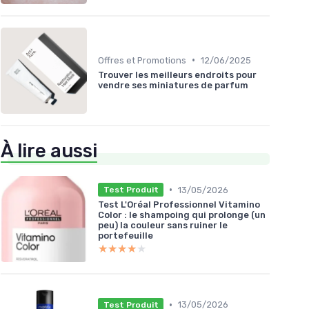
•
Offres et Promotions
12/06/2025
Trouver les meilleurs endroits pour
vendre ses miniatures de parfum
À lire aussi
•
13/05/2026
Test Produit
Test L'Oréal Professionnel Vitamino
Color : le shampoing qui prolonge (un
peu) la couleur sans ruiner le
portefeuille
★★★★★
★★★★★
•
13/05/2026
Test Produit