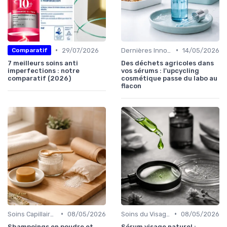
•
•
29/07/2026
Dernières Innovations
14/05/2026
Comparatif
7 meilleurs soins anti
Des déchets agricoles dans
imperfections : notre
vos sérums : l'upcycling
comparatif (2026)
cosmétique passe du labo au
flacon
•
•
Soins Capillaires Bio
08/05/2026
Soins du Visage Bio
08/05/2026
Shampoings en poudre et
Sérum visage naturel :