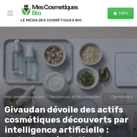
Panneau de gestion des cookies
TOPs
LE MÉDIA DES COSMÉTIQUES BIO
Mes cosmetiques bio
Tendances et Nouveautés en cosmetique
Dernières In
Givaudan dévoile des actifs
cosmétiques découverts par
intelligence artificielle :