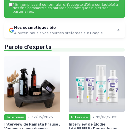
*
En remplissant ce formulaire, j’accepte d’être contacté(e) à
des fins commerciales par Mes cosmetiques bio et ses
partenaires.
Mes cosmetiques bio
Ajoutez-nous à vos sources préférées sur Google
Parole d'experts
•
•
12/06/2025
12/06/2025
Interview
Interview
Interview de Ramata Prause :
Interview de Élodie
Vagance - une réponse
LAMPERIER : Des cadeaux