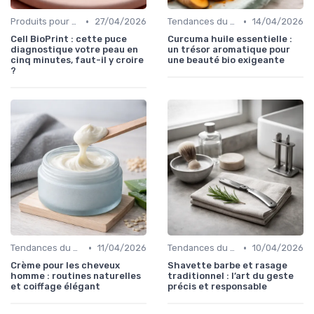
•
•
Produits pour Types de Peau
27/04/2026
Tendances du Marché Bio
14/04/2026
Cell BioPrint : cette puce
Curcuma huile essentielle :
diagnostique votre peau en
un trésor aromatique pour
cinq minutes, faut-il y croire
une beauté bio exigeante
?
•
•
Tendances du Marché Bio
11/04/2026
Tendances du Marché Bio
10/04/2026
Crème pour les cheveux
Shavette barbe et rasage
homme : routines naturelles
traditionnel : l’art du geste
et coiffage élégant
précis et responsable