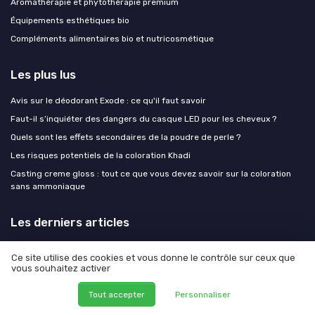
Aromathérapie et phytothérapie premium
Équipements esthétiques bio
Compléments alimentaires bio et nutricosmétique
Les plus lus
Avis sur le déodorant Exode : ce qu'il faut savoir
Faut-il s’inquiéter des dangers du casque LED pour les cheveux ?
Quels sont les effets secondaires de la poudre de perle ?
Les risques potentiels de la coloration Khadi
Casting creme gloss : tout ce que vous devez savoir sur la coloration
sans ammoniaque
Les derniers articles
Soin anti-âge naturel pour homme : les gestes simples qui font la
Ce site utilise des cookies et vous donne le contrôle sur ceux que
différence après 35 ans
vous souhaitez activer
Peau, cheveux, lèvres : le programme de réparation bio après les
premiers coups de soleil
Tout accepter
Personnaliser
Test Evoluderm Routine 100% Vitamine C : une routine simple pour