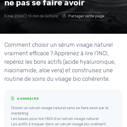
ne pas se faire avoir
5 mai 2026
13 min de lecture
Partager cette page
Comment choisir un sérum visage naturel
vraiment efficace ? Apprenez à lire l’INCI,
repérez les bons actifs (acide hyaluronique,
niacinamide, aloe vera) et construisez une
routine de soins du visage bio cohérente.
SOMMAIRE
Choisir un sérum visage naturel sans se faire avoir par le
marketing
Les bases pour lire l’INCI d’un sérum visage naturel
Les actifs à traquer dans un sérum visage bio vraiment