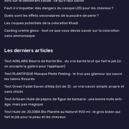
Avis sur le déodorant Exode : ce qu'il faut savoir
Faut-il s’inquiéter des dangers du casque LED pour les cheveux ?
Quels sont les effets secondaires de la poudre de perle ?
Les risques potentiels de la coloration Khadi
Casting creme gloss : tout ce que vous devez savoir sur la coloration
sans ammoniaque
Les derniers articles
Test AOKLABS Beurre de Karité Bio : du vrai karité brut qui fait le job (si
on accepte la galère pour l’appliquer)
Test PLANTIFIQUE Masque Pieds Peeling : le truc pas glamour qui sauve
les talons fissurés
Test Green Fadel Savon d'Alep (lot de 3) : un vrai savon simple, propre et
sans chichi
Test Artisam Huile de pépins de figue de barbarie : une bonne huile anti-
âge, mais pas magique
Test Huile de JOJOBA Bio Planète au Naturel 900 ml : le gros bidon qui
fait le job pour la peau et les cheveux