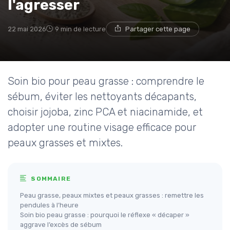
l'agresser
22 mai 2026
9 min de lecture
Partager cette page
Soin bio pour peau grasse : comprendre le
sébum, éviter les nettoyants décapants,
choisir jojoba, zinc PCA et niacinamide, et
adopter une routine visage efficace pour
peaux grasses et mixtes.
SOMMAIRE
Peau grasse, peaux mixtes et peaux grasses : remettre les
pendules à l’heure
Soin bio peau grasse : pourquoi le réflexe « décaper »
aggrave l’excès de sébum