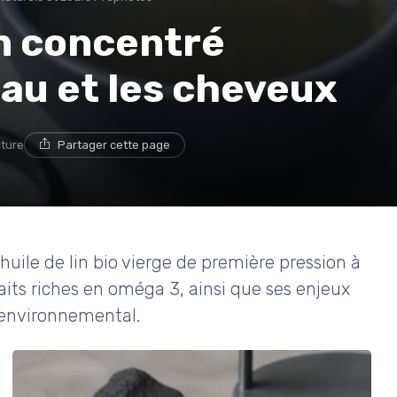
 un concentré
eau et les cheveux
cture
Partager cette page
uile de lin bio vierge de première pression à
faits riches en oméga 3, ainsi que ses enjeux
t environnemental.