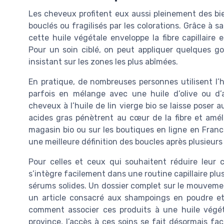
Les cheveux profitent eux aussi pleinement des bienf
bouclés ou fragilisés par les colorations. Grâce à s
cette huile végétale enveloppe la fibre capillaire 
Pour un soin ciblé, on peut appliquer quelques go
insistant sur les zones les plus abîmées.
En pratique, de nombreuses personnes utilisent l’
parfois en mélange avec une huile d’olive ou d’
cheveux à l’huile de lin vierge bio se laisse poser a
acides gras pénètrent au cœur de la fibre et améli
magasin bio ou sur les boutiques en ligne en Fran
une meilleure définition des boucles après plusieurs s
Pour celles et ceux qui souhaitent réduire leur c
s’intègre facilement dans une routine capillaire pl
sérums solides. Un dossier complet sur le mouvemen
un article consacré aux shampoings en poudre e
comment associer ces produits à une huile végéta
province, l’accès à ces soins se fait désormais fa