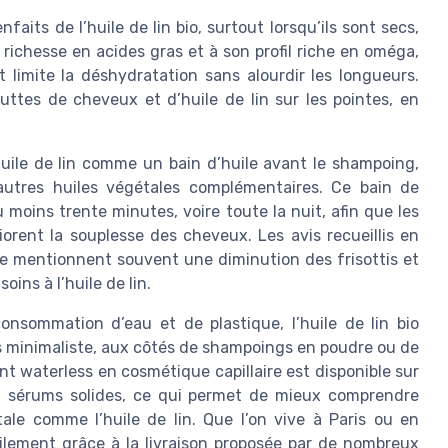
aits de l’huile de lin bio, surtout lorsqu’ils sont secs,
a richesse en acides gras et à son profil riche en oméga,
et limite la déshydratation sans alourdir les longueurs.
uttes de cheveux et d’huile de lin sur les pointes, en
huile de lin comme un bain d’huile avant le shampoing,
autres huiles végétales complémentaires. Ce bain de
u moins trente minutes, voire toute la nuit, afin que les
orent la souplesse des cheveux. Les avis recueillis en
ce mentionnent souvent une diminution des frisottis et
oins à l’huile de lin.
onsommation d’eau et de plastique, l’huile de lin bio
us minimaliste, aux côtés de shampoings en poudre ou de
t waterless en cosmétique capillaire est disponible sur
t sérums solides, ce qui permet de mieux comprendre
le comme l’huile de lin. Que l’on vive à Paris ou en
cilement grâce à la livraison proposée par de nombreux