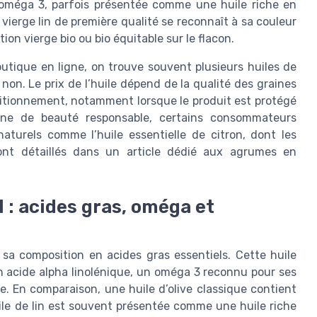
n oméga 3, parfois présentée comme une huile riche en
vierge lin de première qualité se reconnaît à sa couleur
ion vierge bio ou bio équitable sur le flacon.
utique en ligne, on trouve souvent plusieurs huiles de
u non. Le prix de l’huile dépend de la qualité des graines
ditionnement, notamment lorsque le produit est protégé
ine de beauté responsable, certains consommateurs
naturels comme l’huile essentielle de citron, dont les
ont détaillés dans un article dédié aux agrumes en
l : acides gras, oméga et
s sa composition en acides gras essentiels. Cette huile
n acide alpha linolénique, un oméga 3 reconnu pour ses
re. En comparaison, une huile d’olive classique contient
ile de lin est souvent présentée comme une huile riche