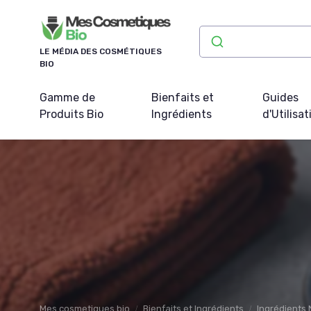
Panneau de gestion des cookies
LE MÉDIA DES COSMÉTIQUES
BIO
Gamme de
Bienfaits et
Guides
Produits Bio
Ingrédients
d'Utilisat
Mes cosmetiques bio
Bienfaits et Ingrédients
Ingrédients 