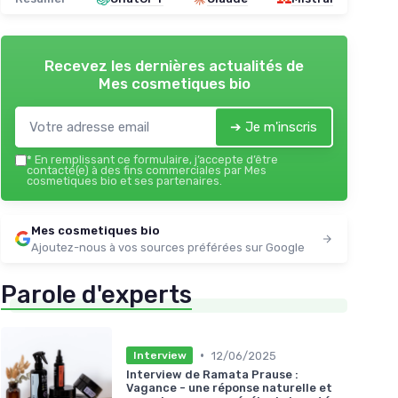
Recevez les dernières actualités de
Mes cosmetiques bio
➔ Je m'inscris
*
En remplissant ce formulaire, j’accepte d’être
contacté(e) à des fins commerciales par Mes
cosmetiques bio et ses partenaires.
Mes cosmetiques bio
Ajoutez-nous à vos sources préférées sur Google
Parole d'experts
•
12/06/2025
Interview
Interview de Ramata Prause :
Vagance - une réponse naturelle et