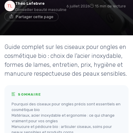
Théo Lefebvre
6 juillet 2026
15 min de lecture
Conseiller beauté masculine
Partager cette page
Guide complet sur les ciseaux pour ongles en
cosmétique bio : choix de l’acier inoxydable,
formes de lames, entretien, prix, hygiène et
manucure respectueuse des peaux sensibles.
SOMMAIRE
Pourquoi des ciseaux pour ongles précis sont essentiels en
cosmétique bio
Matériaux, acier inoxydable et ergonomie : ce qui change
vraiment pour vos ongles
Manucure et pédicure bio : articuler ciseaux, soins pour
peaux sensibles et produits corps