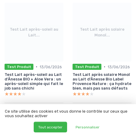
Test Lait après-soleil au
Test Lait après solaire
Lait...
Monoï...
•
•
13/06/2026
13/06/2026
Test Produit
Test Produit
Test Lait après-soleil au Lait
Test Lait après solaire Monoï
d'Ânesse BIO + Aloe Vera : un
au Lait d’Ânesse Bio Label
après-soleil simple qui fait le
Provence Nature : ça hydrate
job sans chichi
bien, mais pas sans défauts
★★★★★
★★★★★
★★★★★
★★★★★
Ce site utilise des cookies et vous donne le contrôle sur ceux que
vous souhaitez activer
Les articles par date
Tout accepter
Personnaliser