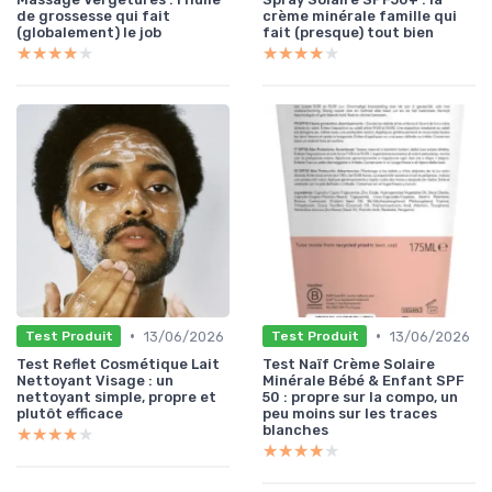
de grossesse qui fait
crème minérale famille qui
(globalement) le job
fait (presque) tout bien
★★★★★
★★★★★
★★★★★
★★★★★
•
•
13/06/2026
13/06/2026
Test Produit
Test Produit
Test Reflet Cosmétique Lait
Test Naïf Crème Solaire
Nettoyant Visage : un
Minérale Bébé & Enfant SPF
nettoyant simple, propre et
50 : propre sur la compo, un
plutôt efficace
peu moins sur les traces
blanches
★★★★★
★★★★★
★★★★★
★★★★★