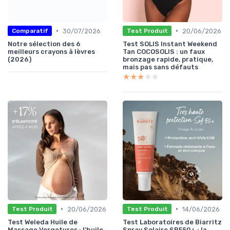
•
•
30/07/2026
20/06/2026
Comparatif
Test Produit
Notre sélection des 6
Test SOLIS Instant Weekend
meilleurs crayons à lèvres
Tan COCOSOLIS : un faux
(2026)
bronzage rapide, pratique,
mais pas sans défauts
★★★★★
★★★★★
•
•
20/06/2026
14/06/2026
Test Produit
Test Produit
Test Weleda Huile de
Test Laboratoires de Biarritz
Massage Vergetures : l'huile
Spray Solaire SPF50+ : la