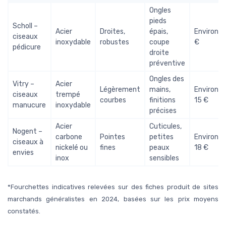
Ongles
pieds
Scholl –
Acier
Droites,
épais,
Environ 7
ciseaux
inoxydable
robustes
coupe
€
pédicure
droite
préventive
Ongles des
Vitry –
Acier
Légèrement
mains,
Environ 8
ciseaux
trempé
courbes
finitions
15 €
manucure
inoxydable
précises
Acier
Cuticules,
Nogent –
carbone
Pointes
petites
Environ 1
ciseaux à
nickelé ou
fines
peaux
18 €
envies
inox
sensibles
*Fourchettes indicatives relevées sur des fiches produit de sites
marchands généralistes en 2024, basées sur les prix moyens
constatés.