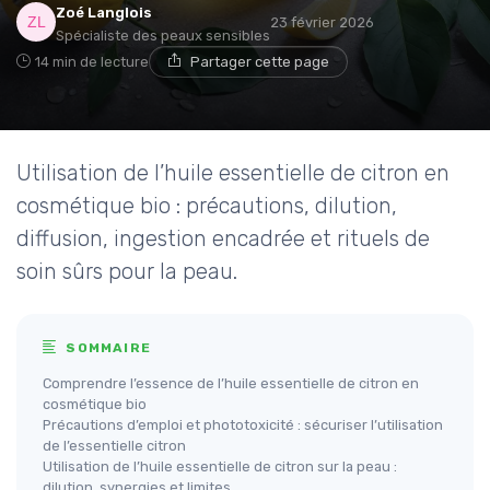
Zoé Langlois
23 février 2026
Spécialiste des peaux sensibles
14 min de lecture
Partager cette page
Utilisation de l’huile essentielle de citron en
cosmétique bio : précautions, dilution,
diffusion, ingestion encadrée et rituels de
soin sûrs pour la peau.
SOMMAIRE
Comprendre l’essence de l’huile essentielle de citron en
cosmétique bio
Précautions d’emploi et phototoxicité : sécuriser l’utilisation
de l’essentielle citron
Utilisation de l’huile essentielle de citron sur la peau :
dilution, synergies et limites