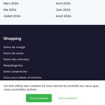
Mars 2026
Avril 2026
Mai 2026
Juin 2026
Juillet 2026
Août 2026
Shopping
Soins du visage
Soins du corps
Soins des cheveux
Maquillage bio
Soins solaires bio
Soins pour bébés et enfants
Hygiène intime et soins ciblés
Ce site utilise des cookies et vous donne le contrôle sur ceux que
vous souhaitez activer
Parfums et aromathérapie
Accessoires cosmétiques
Tout accepter
Personnaliser
Livres et documentation