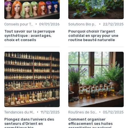
•
•
Conseils pour Tous les Âges
09/01/2026
Solutions Bio pour Problèmes de Peau
22/12/2025
Tout savoir sur la perruque
Pourquoi choisir l’argent
synthétique : avantages,
colloïdal en spray pour une
choix et conseils
routine beauté naturelle
•
•
Tendances du Marché Bio
11/12/2025
Routines de Soins Bio
05/12/2025
Plongez dans l’univers des
Comment organiser
senteurs d’Orient en
efficacement ses huiles
cosmétique bio
essentielles au naturel