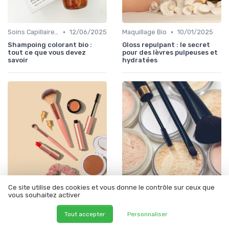
•
•
Soins Capillaires Bio
12/06/2025
Maquillage Bio
10/01/2025
Shampoing colorant bio :
Gloss repulpant : le secret
tout ce que vous devez
pour des lèvres pulpeuses et
savoir
hydratées
Ce site utilise des cookies et vous donne le contrôle sur ceux que
•
•
Soins Capillaires Bio
12/06/2025
Soins du Corps Bio
10/02/2025
vous souhaitez activer
Gloss cheveux : le secret
Gel douche ph neutre: pour
pour une brillance éclatante
une peau douce tous les jours
Tout accepter
Personnaliser