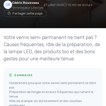
Cédric Rousseau
27 juillet 2025
13 min de lecture
Chroniqueur Lifestyle
Partager cette page
Votre vernis semi permanent ne tient pas ?
Causes fréquentes, rôle de la préparation, de
la lampe LED, des produits bio et des bons
gestes pour une meilleure tenue.
SOMMAIRE
Comprendre pourquoi votre vernis semi permanent ne tient
pas
Préparation de l’ongle et erreurs fréquentes qui ruinent la
tenue
Rôle de la lampe, du durcissement et des couches
appliquées