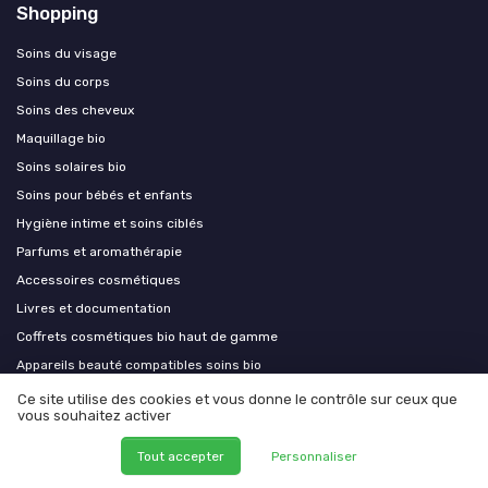
Shopping
Soins du visage
Soins du corps
Soins des cheveux
Maquillage bio
Soins solaires bio
Soins pour bébés et enfants
Hygiène intime et soins ciblés
Parfums et aromathérapie
Accessoires cosmétiques
Livres et documentation
Coffrets cosmétiques bio haut de gamme
Appareils beauté compatibles soins bio
Soins capillaires bio premium
Ce site utilise des cookies et vous donne le contrôle sur ceux que
vous souhaitez activer
Aromathérapie et phytothérapie premium
Équipements esthétiques bio
Tout accepter
Personnaliser
Compléments alimentaires bio et nutricosmétique