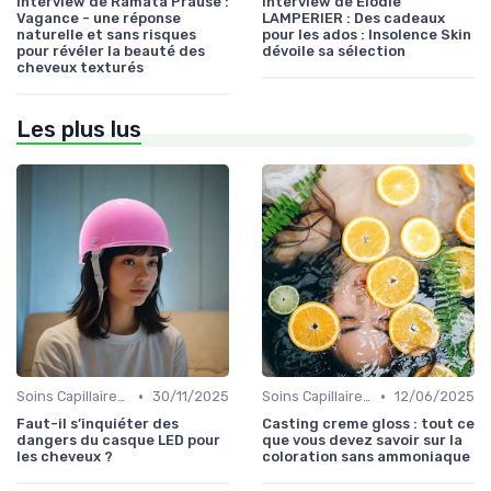
Interview de Ramata Prause :
Interview de Élodie
Vagance - une réponse
LAMPERIER : Des cadeaux
naturelle et sans risques
pour les ados : Insolence Skin
pour révéler la beauté des
dévoile sa sélection
cheveux texturés
Les plus lus
•
•
Soins Capillaires Bio
30/11/2025
Soins Capillaires Bio
12/06/2025
Faut-il s’inquiéter des
Casting creme gloss : tout ce
dangers du casque LED pour
que vous devez savoir sur la
les cheveux ?
coloration sans ammoniaque