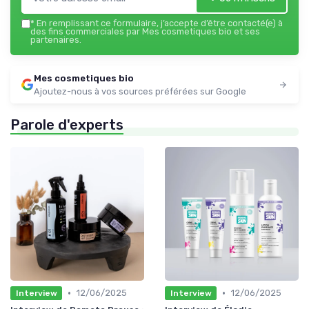
*
En remplissant ce formulaire, j’accepte d’être contacté(e) à
des fins commerciales par Mes cosmetiques bio et ses
partenaires.
Mes cosmetiques bio
Ajoutez-nous à vos sources préférées sur Google
Parole d'experts
•
•
12/06/2025
12/06/2025
Interview
Interview