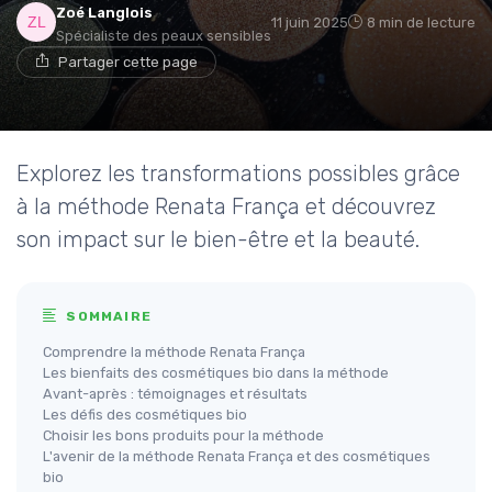
Zoé Langlois
11 juin 2025
8 min de lecture
Spécialiste des peaux sensibles
Partager cette page
Explorez les transformations possibles grâce
à la méthode Renata França et découvrez
son impact sur le bien-être et la beauté.
SOMMAIRE
Comprendre la méthode Renata França
Les bienfaits des cosmétiques bio dans la méthode
Avant-après : témoignages et résultats
Les défis des cosmétiques bio
Choisir les bons produits pour la méthode
L'avenir de la méthode Renata França et des cosmétiques
bio