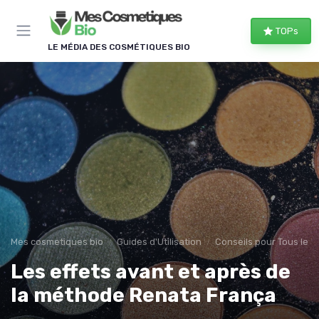
Panneau de gestion des cookies
TOPs
LE MÉDIA DES COSMÉTIQUES BIO
Mes cosmetiques bio
Guides d'Utilisation
Conseils pour Tous les
Les effets avant et après de
la méthode Renata França