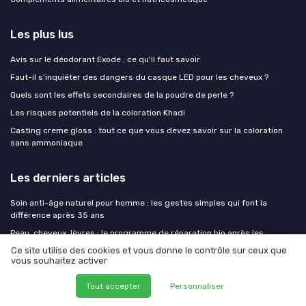
Les plus lus
Avis sur le déodorant Exode : ce qu'il faut savoir
Faut-il s’inquiéter des dangers du casque LED pour les cheveux ?
Quels sont les effets secondaires de la poudre de perle ?
Les risques potentiels de la coloration Khadi
Casting creme gloss : tout ce que vous devez savoir sur la coloration
sans ammoniaque
Les derniers articles
Soin anti-âge naturel pour homme : les gestes simples qui font la
différence après 35 ans
Peau, cheveux, lèvres : le programme de réparation bio après les
premiers coups de soleil
Ce site utilise des cookies et vous donne le contrôle sur ceux que
vous souhaitez activer
Test Evoluderm Routine 100% Vitamine C : une routine simple pour
donner un peu de peps au teint
Tout accepter
Personnaliser
Test Beurre de karité raffiné Mystic Moments 5 kg : le gros seau pour
tambouilles maison