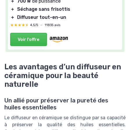
＋
700 W
de puissance
＋
Séchage sans frisottis
＋
Diffuseur tout-en-un
★★★★★
★★★★★
4,5/5
—
11835 avis
Voir l'offre
Les avantages d’un diffuseur en
céramique pour la beauté
naturelle
Un allié pour préserver la pureté des
huiles essentielles
Le diffuseur en céramique se distingue par sa capacité
à préserver la qualité des huiles essentielles.