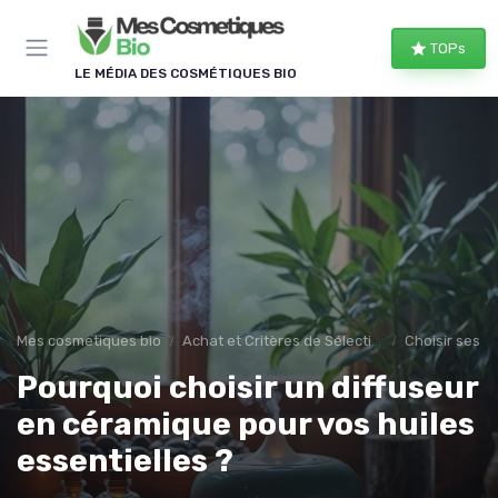
Panneau de gestion des cookies
TOPs
LE MÉDIA DES COSMÉTIQUES BIO
Mes cosmetiques bio
Achat et Critères de Sélection
Choisir ses 
Pourquoi choisir un diffuseur
en céramique pour vos huiles
essentielles ?