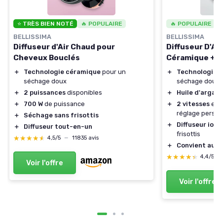
⭐ TRÈS BIEN NOTÉ
🔥 POPULAIRE
🔥 POPULAIRE
BELLISSIMA
BELLISSIMA
Diffuseur d'Air Chaud pour
Diffuseur D'Ai
Cheveux Bouclés
Céramique + H
＋
Technologie céramique
pour un
＋
Technologie 
séchage doux
séchage doux
＋
2 puissances
disponibles
＋
Huile d'argan
＋
700 W
de puissance
＋
2 vitesses
et
réglage perso
＋
Séchage sans frisottis
＋
Diffuseur ion
＋
Diffuseur tout-en-un
frisottis
★★★★★
★★★★★
4,5/5
—
11835 avis
＋
Convient aux
★★★★★
★★★★★
4,4/5
Voir l'offre
Voir l'offre