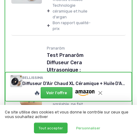
Technologie
+
céramique et huile
d'argan
Bon rapport qualité-
+
prix
Pranarôm
Test Pranarôm
Diffuseur Cera
Ultrasonique :
beau, efficace,
BELLISSIMA
Diffuseur D'Air Chaud XL Céramique + Huile D'Argan
mais pas donné
🔥
★★★★★
★★★★★
Design bois +
Voir l'offre
+
céramique vraiment
agréable, ne fait...
Fonctionnement
Ce site utilise des cookies et vous donne le contrôle sur ceux que
+
silencieux, juste un
vous souhaitez activer
léger clapotis...
Modes de diffusion et
Tout accepter
Personnaliser
+
de lumière variés et