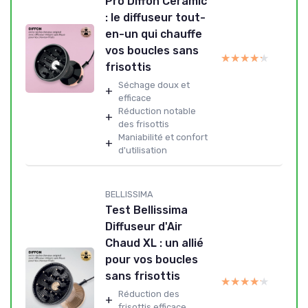
Pro Diffon Ceramic
: le diffuseur tout-
en-un qui chauffe
vos boucles sans
★★★★★
★★★★★
frisottis
Séchage doux et
+
efficace
Réduction notable
+
des frisottis
Maniabilité et confort
+
d'utilisation
BELLISSIMA
Test Bellissima
Diffuseur d'Air
Chaud XL : un allié
pour vos boucles
sans frisottis
★★★★★
★★★★★
Réduction des
+
frisottis efficace