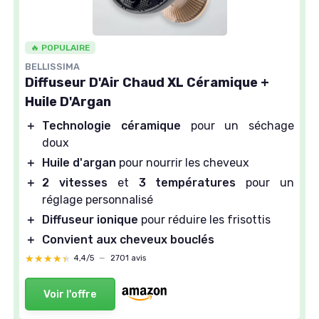
🔥 POPULAIRE
BELLISSIMA
Diffuseur D'Air Chaud XL Céramique +
Huile D'Argan
＋
Technologie céramique
pour un séchage
doux
＋
Huile d'argan
pour nourrir les cheveux
＋
2 vitesses
et
3 températures
pour un
réglage personnalisé
＋
Diffuseur ionique
pour réduire les frisottis
＋
Convient aux cheveux bouclés
★★★★★
★★★★★
4,4/5
—
2701 avis
Voir l'offre