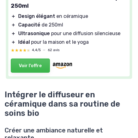
250ml
＋
Design élégant
en céramique
＋
Capacité
de 250ml
＋
Ultrasonique
pour une diffusion silencieuse
＋
Idéal
pour la maison et le yoga
★★★★★
★★★★★
4,4/5
—
62 avis
Voir l'offre
Intégrer le diffuseur en
céramique dans sa routine de
soins bio
Créer une ambiance naturelle et
relaxante