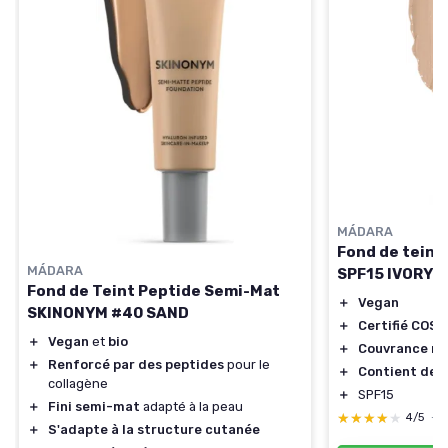
MÁDARA
Fond de teint
MÁDARA
SPF15 IVORY
Fond de Teint Peptide Semi-Mat
＋
Vegan
SKINONYM #40 SAND
＋
Certifié COS
＋
Vegan
et
bio
＋
Couvrance mo
＋
Renforcé par des peptides
pour le
＋
Contient de l
collagène
＋
SPF15
＋
Fini semi-mat
adapté à la peau
★★★★★
★★★★★
4/5
—
＋
S'adapte à la structure cutanée