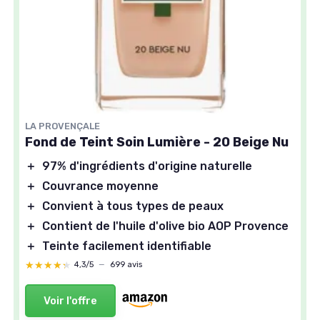
LA PROVENÇALE
Fond de Teint Soin Lumière - 20 Beige Nu
＋
97% d'ingrédients d'origine naturelle
＋
Couvrance moyenne
＋
Convient à tous types de peaux
＋
Contient de l'huile d'olive bio AOP Provence
＋
Teinte facilement identifiable
★★★★★
★★★★★
4,3/5
—
699 avis
Voir l'offre