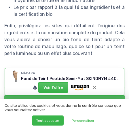
moyenne, la tenue et le rendu naturel
Le prix par rapport à la qualité des ingrédients et à
la certification bio
Enfin, privilégiez les sites qui détaillent l’origine des
ingrédients et la composition complète du produit. Cela
vous aidera à choisir un bio fond de teint adapté à
votre routine de maquillage, que ce soit pour un teint
perle lumineux ou un effet plus couvrant.
MÁDARA
Fond de Teint Peptide Semi-Mat SKINONYM #40 SAND
Résumer
ChatGPT
Claude
Mistral
🔥
Voir l'offre
Recevez les dernières actualités de
Ce site utilise des cookies et vous donne le contrôle sur ceux que
Mes cosmetiques bio
vous souhaitez activer
Tout accepter
Personnaliser
➔ Je m'inscris