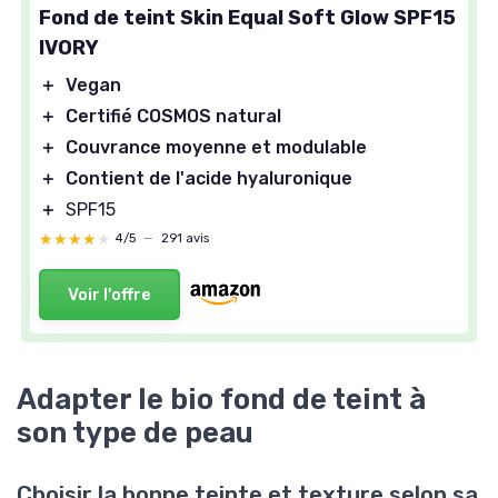
Fond de teint Skin Equal Soft Glow SPF15
IVORY
＋
Vegan
＋
Certifié COSMOS natural
＋
Couvrance moyenne et modulable
＋
Contient de l'acide hyaluronique
＋
SPF15
★★★★★
★★★★★
4/5
—
291 avis
Voir l'offre
Adapter le bio fond de teint à
son type de peau
Choisir la bonne teinte et texture selon sa