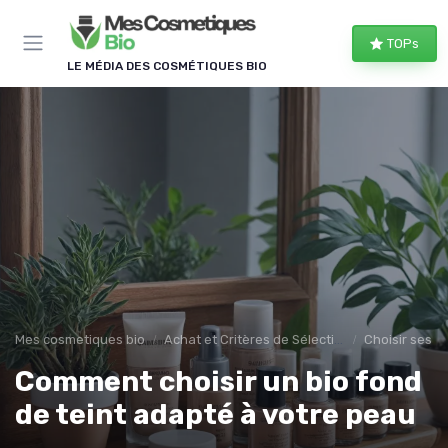
Panneau de gestion des cookies
TOPs
LE MÉDIA DES COSMÉTIQUES BIO
Mes cosmetiques bio
Achat et Critères de Sélection
Choisir ses 
Comment choisir un bio fond
de teint adapté à votre peau