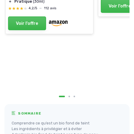
＋
Pratique
(30ml)
Voir l'offre
★★★★★
★★★★★
4,2/5
—
112 avis
Voir l'offre
SOMMAIRE
Comprendre ce qu’est un bio fond de teint
Les ingrédients à privilégier et à éviter