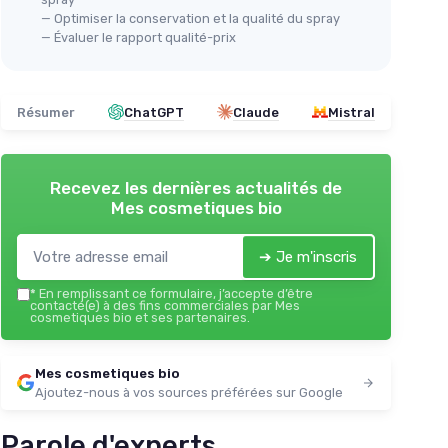
e
— Optimiser la conservation et la qualité du spray
— Évaluer le rapport qualité-prix
ures
Résumer
ChatGPT
Claude
Mistral
Recevez les dernières actualités de
Mes cosmetiques bio
➔ Je m'inscris
*
En remplissant ce formulaire, j’accepte d’être
contacté(e) à des fins commerciales par Mes
cosmetiques bio et ses partenaires.
Mes cosmetiques bio
Ajoutez-nous à vos sources préférées sur Google
Parole d'experts