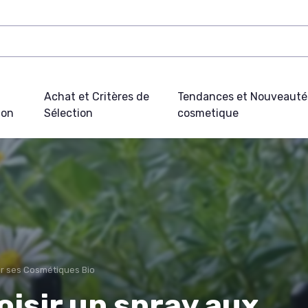
Achat et Critères de
Tendances et Nouveauté
ion
Sélection
cosmetique
ir ses Cosmétiques Bio
isir un spray aux