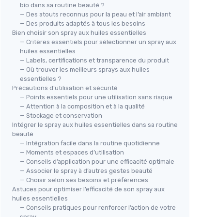
bio dans sa routine beauté ?
— Des atouts reconnus pour la peau et l’air ambiant
— Des produits adaptés à tous les besoins
Bien choisir son spray aux huiles essentielles
— Critères essentiels pour sélectionner un spray aux
huiles essentielles
— Labels, certifications et transparence du produit
— Où trouver les meilleurs sprays aux huiles
PRANARÔM
essentielles ?
PRANARÔM - Aromaforce - Spray
Précautions d’utilisation et sécurité
Assainissant Aux Huiles
— Points essentiels pour une utilisation sans risque
Essentielles Bio - Ravintsara Et
— Attention à la composition et à la qualité
Tea Tree - Assainit Et Purifie L'Air
🔥
— Stockage et conservation
★★★★★
★★★★★
4/5
—
891 avis
- 75 ml Tea Tree & Ravintsara 75
Intégrer le spray aux huiles essentielles dans sa routine
REP
ml (Lot de 1)
beauté
® S
Voir l'offre
— Intégration facile dans la routine quotidienne
Jar
— Moments et espaces d’utilisation
Men
— Conseils d’application pour une efficacité optimale
Usa
— Associer le spray à d’autres gestes beauté
★★
★★
Rép
— Choisir selon ses besoins et préférences
Astuces pour optimiser l’efficacité de son spray aux
Ess
huiles essentielles
— Conseils pratiques pour renforcer l’action de votre
spray