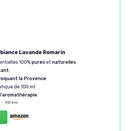
biance Lavande Romarin
entielles 100%
pures
et
naturelles
xant
voquant la Provence
atique de 100 ml
l'
aromathérapie
—
433 avis