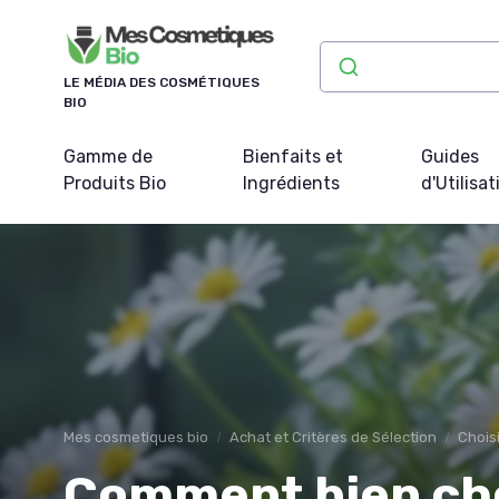
Panneau de gestion des cookies
LE MÉDIA DES COSMÉTIQUES
BIO
Gamme de
Bienfaits et
Guides
Produits Bio
Ingrédients
d'Utilisat
Mes cosmetiques bio
Achat et Critères de Sélection
Chois
Comment bien cho