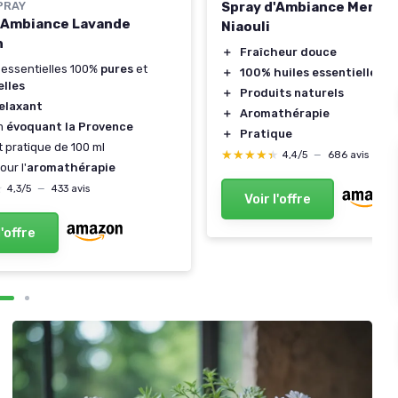
PRAY
Spray d'Ambiance Menth
'Ambiance Lavande
Niaouli
n
＋
Fraîcheur douce
 essentielles 100%
pures
et
＋
100% huiles essentielles p
elles
＋
Produits naturels
elaxant
＋
Aromathérapie
m
évoquant la Provence
＋
Pratique
 pratique de 100 ml
★★★★★
★★★★★
4,4/5
—
686 avis
our l'
aromathérapie
★
★
4,3/5
—
433 avis
Voir l'offre
l'offre