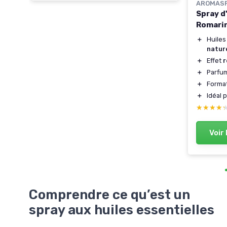
AROMAS
Spray d
Romari
＋
Huiles
natur
＋
Effet
r
＋
Parfu
＋
Format
＋
Idéal p
★★★★
★★★★
Voir 
Comprendre ce qu’est un
spray aux huiles essentielles