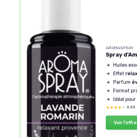
AROMASPRAY
Spray d'Am
＋
Huiles ess
＋
Effet
rela
＋
Parfum
é
＋
Format pr
＋
Idéal pour 
★★★★★
★★★★★
4,3/5
Voir l'offre