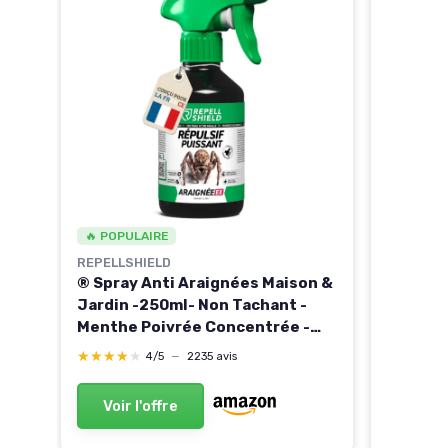
ray
Et
'Air
🔥 POPULAIRE
 75
REPELLSHIELD
® Spray Anti Araignées Maison &
Jardin -250ml- Non Tachant -
Menthe Poivrée Concentrée -
Usage Intérieur & Extérieur -
★★★★★
★★★★★
4/5
—
2235 avis
Répulsif Araignée aux Huiles
Essentielles 250 ml (Lot de 1)
Voir l'offre