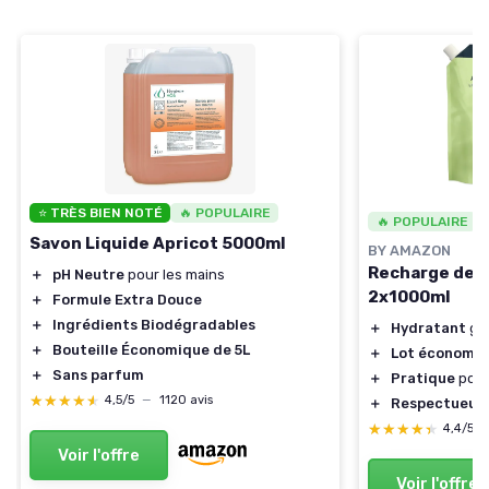
⭐ TRÈS BIEN NOTÉ
🔥 POPULAIRE
🔥 POPULAIRE
Savon Liquide Apricot 5000ml
BY AMAZON
Recharge de S
＋
pH Neutre
pour les mains
2x1000ml
＋
Formule Extra Douce
＋
Ingrédients Biodégradables
＋
Hydratant
grâ
＋
Bouteille Économique de 5L
＋
Lot économi
＋
Sans parfum
＋
Pratique
pour
★★★★★
★★★★★
4,5/5
—
1120 avis
＋
Respectueux
★★★★★
★★★★★
4,4/5
Voir l'offre
Voir l'offre