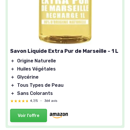
Savon Liquide Extra Pur de Marseille - 1 L
＋
Origine Naturelle
＋
Huiles Végétales
＋
Glycérine
＋
Tous Types de Peau
＋
Sans Colorants
★★★★★
★★★★★
4,7/5
—
364 avis
Voir l'offre