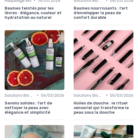
•
•
Maquillage Bio
15/03/2026
Solutions Bio pour Problèmes de Peau
06/03/2026
Baumes teintés pour les
Baumes nourrissants : l’art
lèvres : élégance, couleur et
d’envelopper la peau de
hydratation au naturel
confort durable
•
•
Solutions Bio pour Problèmes de Peau
06/03/2026
Solutions Bio pour Problèmes de Peau
05/03/2026
Savons solides : l’art de
Huiles de douche : le rituel
nettoyer la peau avec
sensoriel qui transforme la
élégance et simplicité
peau sous la douche