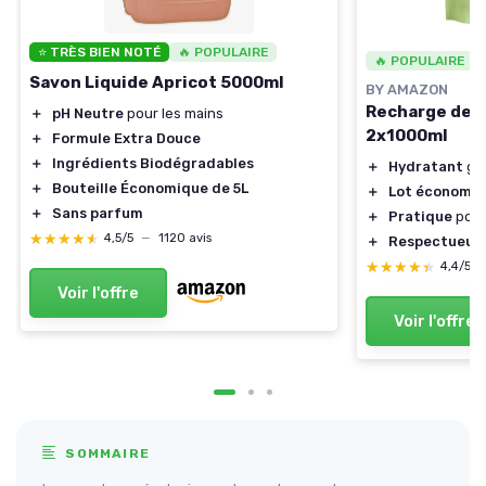
⭐ TRÈS BIEN NOTÉ
🔥 POPULAIRE
🔥 POPULAIRE
Savon Liquide Apricot 5000ml
BY AMAZON
Recharge de S
＋
pH Neutre
pour les mains
2x1000ml
＋
Formule Extra Douce
＋
Ingrédients Biodégradables
＋
Hydratant
grâ
＋
Bouteille Économique de 5L
＋
Lot économi
＋
Sans parfum
＋
Pratique
pour
★★★★★
★★★★★
4,5/5
—
1120 avis
＋
Respectueux
★★★★★
★★★★★
4,4/5
Voir l'offre
Voir l'offre
SOMMAIRE