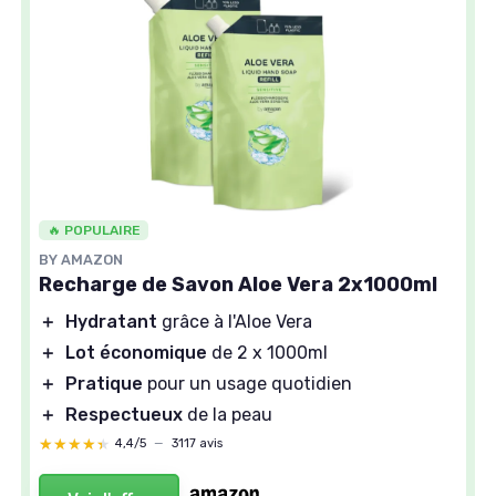
🔥 POPULAIRE
BY AMAZON
Recharge de Savon Aloe Vera 2x1000ml
＋
Hydratant
grâce à l'Aloe Vera
＋
Lot économique
de 2 x 1000ml
＋
Pratique
pour un usage quotidien
＋
Respectueux
de la peau
★★★★★
★★★★★
4,4/5
—
3117 avis