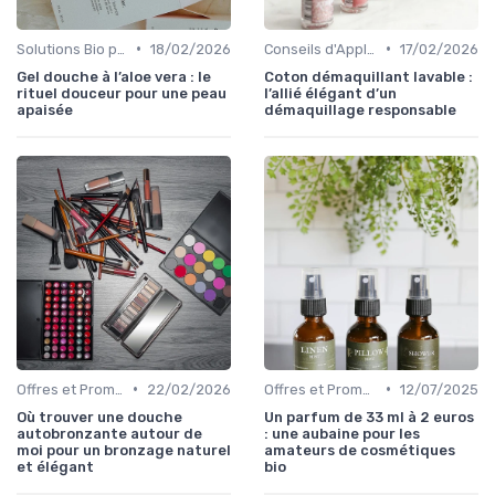
•
•
Solutions Bio pour Problèmes de Peau
18/02/2026
Conseils d'Application
17/02/2026
Gel douche à l’aloe vera : le
Coton démaquillant lavable :
rituel douceur pour une peau
l’allié élégant d’un
apaisée
démaquillage responsable
•
•
Offres et Promotions
22/02/2026
Offres et Promotions
12/07/2025
Où trouver une douche
Un parfum de 33 ml à 2 euros
autobronzante autour de
: une aubaine pour les
moi pour un bronzage naturel
amateurs de cosmétiques
et élégant
bio