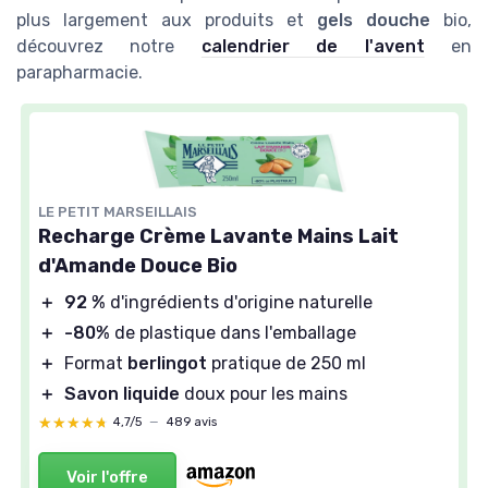
plus largement aux produits et
gels douche
bio,
découvrez notre
calendrier de l'avent
en
parapharmacie.
LE PETIT MARSEILLAIS
Recharge Crème Lavante Mains Lait
d'Amande Douce Bio
＋
92 %
d'ingrédients d'origine naturelle
＋
-80%
de plastique dans l'emballage
＋
Format
berlingot
pratique de 250 ml
＋
Savon liquide
doux pour les mains
★★★★★
★★★★★
4,7/5
—
489 avis
Voir l'offre