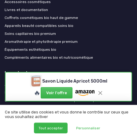
Accessoires cosmétiques
Livres et documentation
Coffrets cosmétiques bio haut de gamme
Appareils beauté compatibles soins bio
Soins capillaires bio premium
Aromathérapie et phytothérapie premium
Équipements esthétiques bio
Compléments alimentaires bio et nutricosmétique
Les plus lus
Savon Liquide Apricot 5000ml
Avis sur le déodorant Exode : ce qu'il faut savoir
🔥
Faut-il s’inquiéter des dangers du casque LED pour les cheveux ?
Voir l'offre
Quels sont les effets secondaires de la poudre de perle ?
Les risques potentiels de la coloration Khadi
Ce site utilise des cookies et vous donne le contrôle sur ceux que
Casting creme gloss : tout ce que vous devez savoir sur la coloration
vous souhaitez activer
sans ammoniaque
Tout accepter
Personnaliser