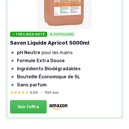
⭐ TRÈS BIEN NOTÉ
🔥 POPULAIRE
Savon Liquide Apricot 5000ml
＋
pH Neutre
pour les mains
＋
Formule Extra Douce
＋
Ingrédients Biodégradables
＋
Bouteille Économique de 5L
＋
Sans parfum
★★★★★
★★★★★
4,5/5
—
1120 avis
Voir l'offre