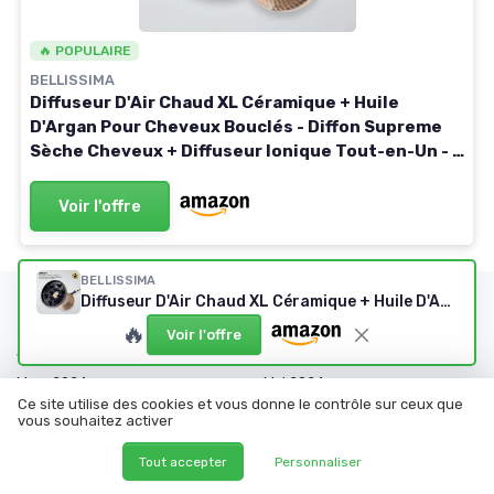
🔥 POPULAIRE
BELLISSIMA
Diffuseur D'Air Chaud XL Céramique + Huile
D'Argan Pour Cheveux Bouclés - Diffon Supreme
Sèche Cheveux + Diffuseur Ionique Tout-en-Un - 2
Vitesses, 3 Températures - Séchage Doux Et
Naturel Technologie céramique et huile d'argan
Voir l'offre
BELLISSIMA
Diffuseur D'Air Chaud XL Céramique + Huile D'Argan
Les articles par date
🔥
Voir l'offre
Janvier 2024
Février 2024
Mars 2024
Mai 2024
Ce site utilise des cookies et vous donne le contrôle sur ceux que
Juin 2024
Juillet 2024
vous souhaitez activer
Août 2024
Septembre 2024
Tout accepter
Personnaliser
Octobre 2024
Décembre 2024