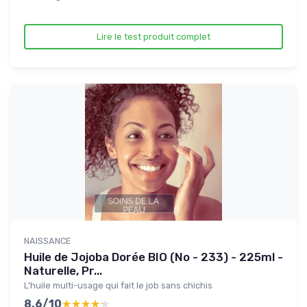
Lire le test produit complet
NAISSANCE
Huile de Jojoba Dorée BIO (No - 233) - 225ml -
Naturelle, Pr...
L’huile multi-usage qui fait le job sans chichis
8.6/10
★★★★★
★★★★★