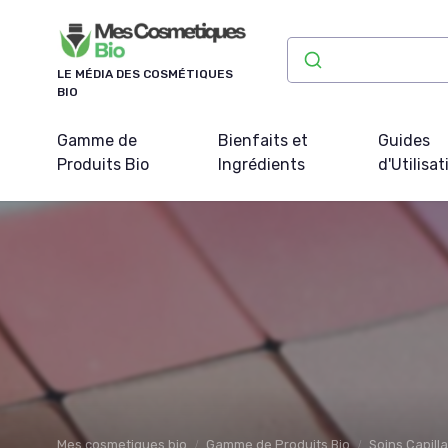
Panneau de gestion des cookies
LE MÉDIA DES COSMÉTIQUES
BIO
Gamme de
Bienfaits et
Guides
Produits Bio
Ingrédients
d'Utilisat
Mes cosmetiques bio
Gamme de Produits Bio
Soins Capilla