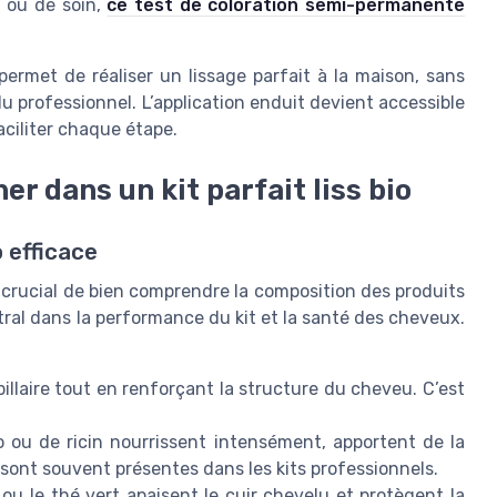
n ou de soin,
ce test de coloration semi-permanente
ss permet de réaliser un lissage parfait à la maison, sans
lu professionnel. L’application enduit devient accessible
aciliter chaque étape.
er dans un kit parfait liss bio
o efficace
st crucial de bien comprendre la composition des produits
ntral dans la performance du kit et la santé des cheveux.
capillaire tout en renforçant la structure du cheveu. C’est
o ou de ricin nourrissent intensément, apportent de la
les sont souvent présentes dans les kits professionnels.
e ou le thé vert apaisent le cuir chevelu et protègent la