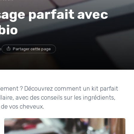
sage parfait avec
bio
e
Partager cette page
llement ? Découvrez comment un kit parfait
laire, avec des conseils sur les ingrédients,
é de vos cheveux.