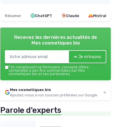
Résumer
ChatGPT
Claude
Mistral
Recevez les dernières actualités de
Mes cosmetiques bio
➔ Je m'inscris
*
En remplissant ce formulaire, j’accepte d’être
contacté(e) à des fins commerciales par Mes
cosmetiques bio et ses partenaires.
Mes cosmetiques bio
Ajoutez-nous à vos sources préférées sur Google
Parole d'experts