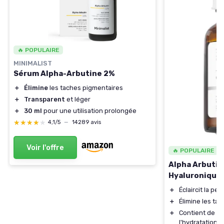
🔥 POPULAIRE
MINIMALIST
Sérum Alpha-Arbutine 2%
＋
Élimine
les taches pigmentaires
＋
Transparent
et léger
＋
30 ml
pour une utilisation prolongée
★★★★★
★★★★★
4,1/5
—
14289 avis
Voir l'offre
🔥 POPULAIRE
Alpha Arbutin
Hyaluronique
＋
Éclaircit la pea
＋
Élimine les ta
＋
Contient de l'
A
l'hydratation