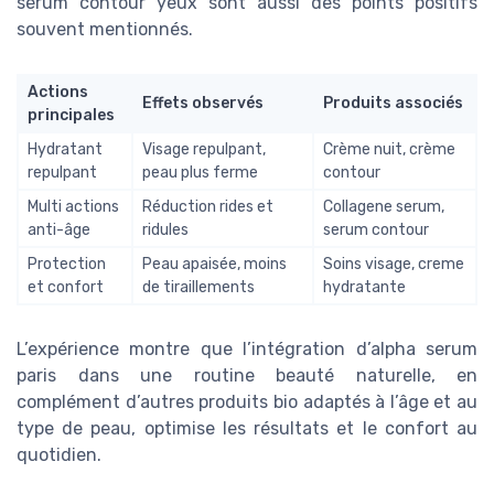
sérum contour yeux sont aussi des points positifs
souvent mentionnés.
Actions
Effets observés
Produits associés
principales
Hydratant
Visage repulpant,
Crème nuit, crème
repulpant
peau plus ferme
contour
Multi actions
Réduction rides et
Collagene serum,
anti-âge
ridules
serum contour
Protection
Peau apaisée, moins
Soins visage, creme
et confort
de tiraillements
hydratante
L’expérience montre que l’intégration d’alpha serum
paris dans une routine beauté naturelle, en
complément d’autres produits bio adaptés à l’âge et au
type de peau, optimise les résultats et le confort au
quotidien.