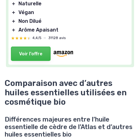
＋
Naturelle
＋
Végan
＋
Non Dilué
＋
Arôme Apaisant
★★★★★
★★★★★
4,4/5
—
31128 avis
Voir l'offre
Comparaison avec d’autres
huiles essentielles utilisées en
cosmétique bio
Différences majeures entre l’huile
essentielle de cèdre de l’Atlas et d’autres
huiles essentielles bio