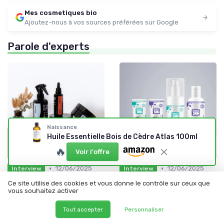
Mes cosmetiques bio
Ajoutez-nous à vos sources préférées sur Google
Parole d'experts
Naissance
Huile Essentielle Bois de Cèdre Atlas 100ml
🔥
Voir l'offre
•
•
12/06/2025
12/06/2025
Interview
Interview
Interview de Ramata Prause :
Interview de Élodie
Ce site utilise des cookies et vous donne le contrôle sur ceux que
Vagance - une réponse
LAMPERIER : Des cadeaux
vous souhaitez activer
naturelle et sans risques
pour les ados : Insolence Skin
pour révéler la beauté des
dévoile sa sélection
Tout accepter
Personnaliser
cheveux texturés