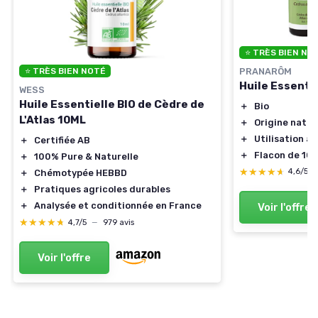
⭐ TRÈS BIEN NO
PRANARÔM
⭐ TRÈS BIEN NOTÉ
Huile Essentie
WESS
Huile Essentielle BIO de Cèdre de
＋
Bio
L'Atlas 10ML
＋
Origine natur
＋
Utilisation a
＋
Certifiée AB
＋
Flacon de 10 
＋
100% Pure & Naturelle
★★★★★
★★★★★
4,6/5
＋
Chémotypée HEBBD
＋
Pratiques agricoles durables
＋
Analysée et conditionnée en France
Voir l'offre
★★★★★
★★★★★
4,7/5
—
979 avis
Voir l'offre