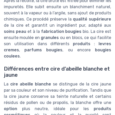
Après la récolte, la cire brute est filtrée pour éliminer les
impuretés. Elle subit ensuite un blanchiment naturel,
souvent à la vapeur ou à l’argile, sans ajout de produits
chimiques. Ce procédé préserve la
qualité supérieure
de la cire et garantit un ingrédient pur, adapté aux
soins peau
et à la
fabrication bougies
bio. La cire est
ensuite moulée en
granules
ou en blocs, ce qui facilite
son utilisation dans différents
produits
:
levres
cremes
,
parfums bougies
, ou encore
bougies
coulees
.
Différences entre cire d’abeille blanche et
jaune
La
cire abeille blanche
se distingue de la cire jaune
par sa couleur et son niveau de purification. Tandis que
la cire jaune conserve sa teinte naturelle et certains
résidus de pollen ou de propolis, la blanche offre une
option
plus neutre, idéale pour les
produits
cosmétiques
où la couleur et la pureté sont