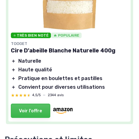
⭐ TRÈS BIEN NOTÉ
🔥 POPULAIRE
TOOGET
Cire D'abeille Blanche Naturelle 400g
＋
Naturelle
＋
Haute qualité
＋
Pratique en boulettes et pastilles
＋
Convient pour diverses utilisations
★★★★★
★★★★★
4,5/5
—
2344 avis
Voir l'offre