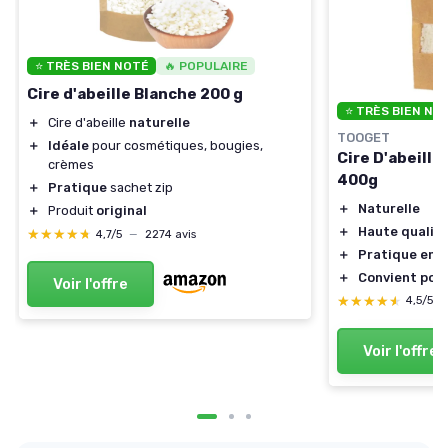
⭐ TRÈS BIEN NOTÉ
🔥 POPULAIRE
Cire d'abeille Blanche 200 g
⭐ TRÈS BIEN NO
＋
Cire d'abeille
naturelle
TOOGET
＋
Idéale
pour cosmétiques, bougies,
Cire D'abeille
crèmes
400g
＋
Pratique
sachet zip
＋
Naturelle
＋
Produit
original
＋
Haute qualit
★★★★★
★★★★★
4,7/5
—
2274 avis
＋
Pratique en b
＋
Convient pour
Voir l'offre
★★★★★
★★★★★
4,5/5
Voir l'offre