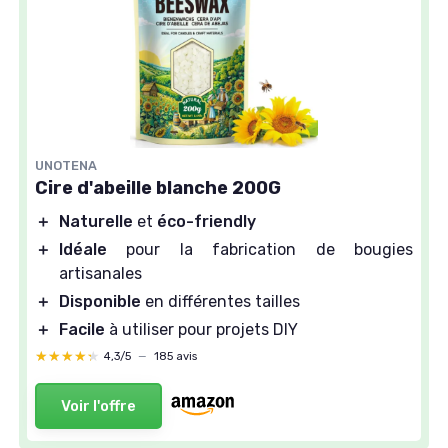
UNOTENA
Cire d'abeille blanche 200G
＋
Naturelle
et
éco-friendly
＋
Idéale
pour la fabrication de bougies
artisanales
＋
Disponible
en différentes tailles
＋
Facile
à utiliser pour projets DIY
★★★★★
★★★★★
4,3/5
—
185 avis
Voir l'offre