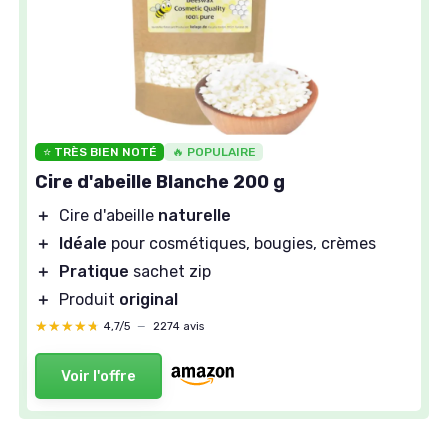
⭐ TRÈS BIEN NOTÉ
🔥 POPULAIRE
Cire d'abeille Blanche 200 g
＋
Cire d'abeille
naturelle
＋
Idéale
pour cosmétiques, bougies, crèmes
＋
Pratique
sachet zip
＋
Produit
original
★★★★★
★★★★★
4,7/5
—
2274 avis
Voir l'offre