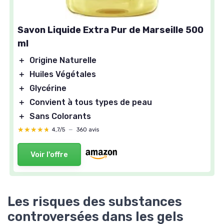
Savon Liquide Extra Pur de Marseille 500
ml
＋
Origine Naturelle
＋
Huiles Végétales
＋
Glycérine
＋
Convient à tous types de peau
＋
Sans Colorants
★★★★★
★★★★★
4,7/5
—
360 avis
Voir l'offre
LE PETIT MARSEILLAIS
Gel Lavant Mains Pêche Blanche &
Nectarine BIO 500 ml
Les risques des substances
＋
Ingrédients naturels
(92 % d'origine
controversées dans les gels
naturelle)