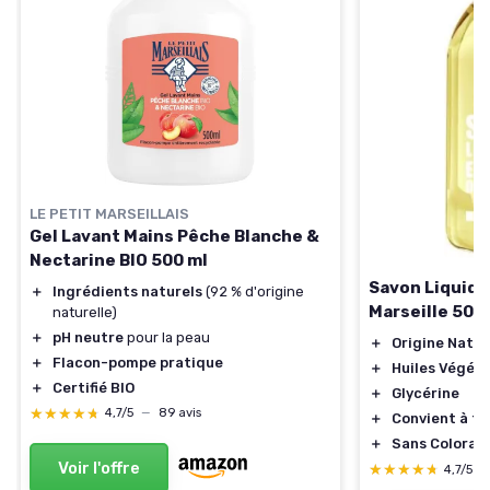
LE PETIT MARSEILLAIS
Gel Lavant Mains Pêche Blanche &
Nectarine BIO 500 ml
Savon Liquide
＋
Ingrédients naturels
(92 % d'origine
Marseille 500
naturelle)
＋
pH neutre
pour la peau
＋
Origine Natur
＋
Flacon-pompe pratique
＋
Huiles Végéta
＋
Certifié BIO
＋
Glycérine
★★★★★
★★★★★
4,7/5
—
89 avis
＋
Convient à to
＋
Sans Coloran
Voir l'offre
★★★★★
★★★★★
4,7/5
—