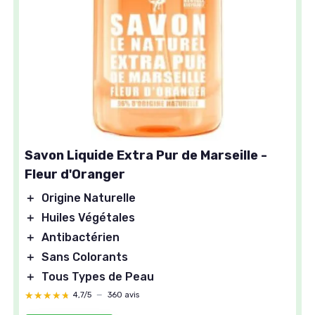
Savon Liquide Extra Pur de Marseille -
FAITH IN NATURE
Fleur d'Oranger
Savon Mains Naturel Pamplemousse &
＋
Origine Naturelle
Orange 400ml
＋
Huiles Végétales
＋
Naturel
et
Vegan
＋
Antibactérien
＋
Tonifiant
pour la peau
＋
Sans Colorants
＋
Sans Parabènes
et
SLES
＋
Tous Types de Peau
＋
Cruelty Free
★★★★★
★★★★★
4,7/5
—
360 avis
★★★★★
★★★★★
4,2/5
—
145 avis