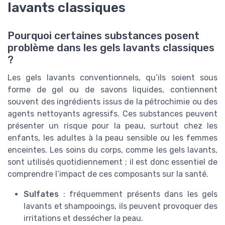
lavants classiques
＋
pH neutre
pour la peau
＋
Flacon-pompe pratique
Pourquoi certaines substances posent
＋
Certifié BIO
problème dans les gels lavants classiques
★★★★★
★★★★★
4,7/5
—
89 avis
?
Voir l'offre
Les gels lavants conventionnels, qu’ils soient sous
forme de gel ou de savons liquides, contiennent
souvent des ingrédients issus de la pétrochimie ou des
agents nettoyants agressifs. Ces substances peuvent
présenter un risque pour la peau, surtout chez les
enfants, les adultes à la peau sensible ou les femmes
enceintes. Les soins du corps, comme les gels lavants,
sont utilisés quotidiennement ; il est donc essentiel de
comprendre l’impact de ces composants sur la santé.
Sulfates
: fréquemment présents dans les gels
lavants et shampooings, ils peuvent provoquer des
irritations et dessécher la peau.