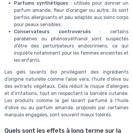
Parfums synthétiques
: utilisés pour donner un
parfum amande, fleur d’oranger ou autre, ils sont
parfois allergisants et peu adaptés aux soins corps
pour peaux sensibles.
Conservateurs controversés
: certains
parabènes ou phénoxyéthanol sont suspectés
d’être des perturbateurs endocriniens, ce qui
inquiète notamment pour les femmes enceintes et
les enfants.
Les gels lavants bio privilégient des ingrédients
Savon Liquide Extra Pur de Marseille
d’origine naturelle comme l’aloe vera, l’huile d’olive ou
500 ml
des extraits végétaux. Cela réduit le risque d’allergies
＋
Origine Naturelle
et d’irritations, tout en respectant la barrière cutanée.
Les produits comme le gel lavant parfumé à l’huile
＋
Huiles Végétales
d’olive ou au parfum amande, proposés par certaines
＋
Glycérine
marques engagées, sont souvent mieux tolérés.
＋
Convient à tous types de peau
＋
Sans Colorants
Quels sont les effets à long terme sur la