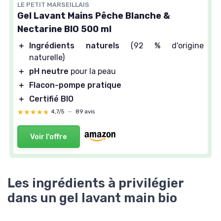
LE PETIT MARSEILLAIS
Gel Lavant Mains Pêche Blanche &
Nectarine BIO 500 ml
＋
Ingrédients naturels
(92 % d'origine
naturelle)
＋
pH neutre
pour la peau
＋
Flacon-pompe pratique
＋
Certifié BIO
★★★★★
★★★★★
4,7/5
—
89 avis
Voir l'offre
Les ingrédients à privilégier
dans un gel lavant main bio