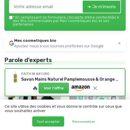
➔ Je m'inscris
*
En remplissant ce formulaire, j’accepte d’être contacté(e) à
des fins commerciales par Mes cosmetiques bio et ses
partenaires.
Mes cosmetiques bio
Ajoutez-nous à vos sources préférées sur Google
Parole d'experts
FAITH IN NATURE
Savon Mains Naturel Pamplemousse & Orange 400ml
🔥
Voir l'offre
Ce site utilise des cookies et vous donne le contrôle sur ceux que
vous souhaitez activer
Tout accepter
Personnaliser