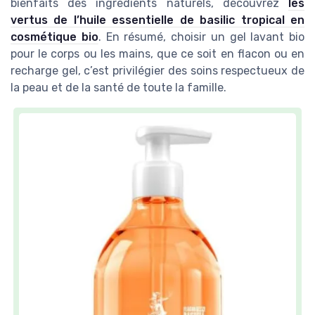
bienfaits des ingrédients naturels, découvrez
les
vertus de l’huile essentielle de basilic tropical en
cosmétique bio
. En résumé, choisir un gel lavant bio
pour le corps ou les mains, que ce soit en flacon ou en
recharge gel, c’est privilégier des soins respectueux de
la peau et de la santé de toute la famille.
Savon Liquide Extra Pur de Marseille -
Fleur d'Oranger
＋
Origine Naturelle
＋
Huiles Végétales
＋
Antibactérien
＋
Sans Colorants
＋
Tous Types de Peau
★★★★★
★★★★★
4,7/5
—
360 avis
Voir l'offre