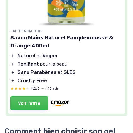
FAITH IN NATURE
Savon Mains Naturel Pamplemousse &
Orange 400ml
＋
Naturel
et
Vegan
＋
Tonifiant
pour la peau
＋
Sans Parabènes
et
SLES
＋
Cruelty Free
★★★★★
★★★★★
4,2/5
—
145 avis
Voir l'offre
Comment bien choisir son gel