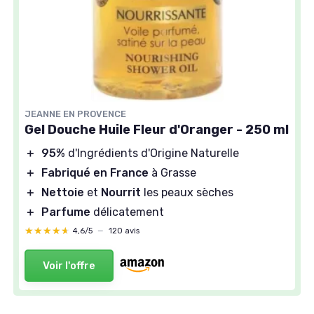
JEANNE EN PROVENCE
Gel Douche Huile Fleur d'Oranger - 250 ml
＋
95%
d'Ingrédients d'Origine Naturelle
＋
Fabriqué en France
à Grasse
＋
Nettoie
et
Nourrit
les peaux sèches
＋
Parfume
délicatement
★★★★★
★★★★★
4,6/5
—
120 avis
Voir l'offre