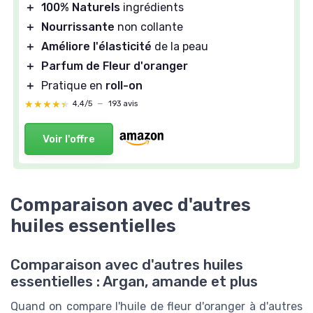
＋
100% Naturels
ingrédients
＋
Nourrissante
non collante
＋
Améliore l'élasticité
de la peau
＋
Parfum de Fleur d'oranger
＋
Pratique en
roll-on
★★★★★
★★★★★
4,4/5
—
193 avis
Voir l'offre
Comparaison avec d'autres
huiles essentielles
Comparaison avec d'autres huiles
essentielles : Argan, amande et plus
Quand on compare l'huile de fleur d'oranger à d'autres