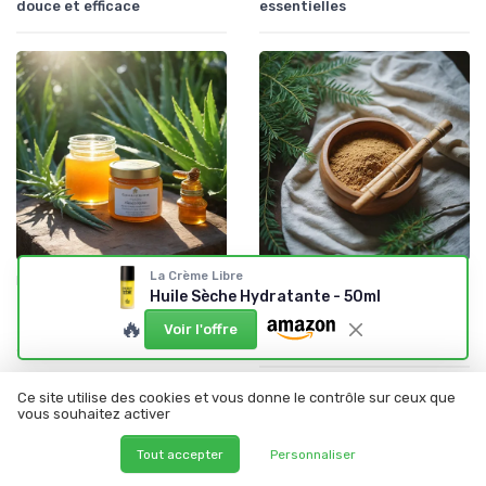
douce et efficace
essentielles
La Crème Libre
•
•
Ingrédients Naturels et Leurs Propriétés
25/09/2025
Ingrédients Naturels et Leurs Propriétés
25/09/2025
Huile Sèche Hydratante - 50ml
Les bienfaits de la crème à
Les bienfaits insoupçonnés
🔥
l'aloe et propolis d'abeille
de la poudre de siwak pour
Voir l'offre
votre routine beauté
Ce site utilise des cookies et vous donne le contrôle sur ceux que
vous souhaitez activer
Tout accepter
Personnaliser