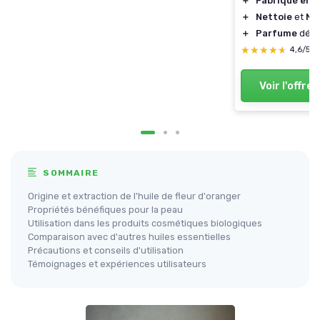
＋
Fabriqué en 
＋
Nettoie
et
No
＋
Parfume
déli
★★★★★
★★★★★
4,6/5
Voir l'offre
SOMMAIRE
Origine et extraction de l'huile de fleur d'oranger
Propriétés bénéfiques pour la peau
Utilisation dans les produits cosmétiques biologiques
Comparaison avec d'autres huiles essentielles
Précautions et conseils d'utilisation
Témoignages et expériences utilisateurs