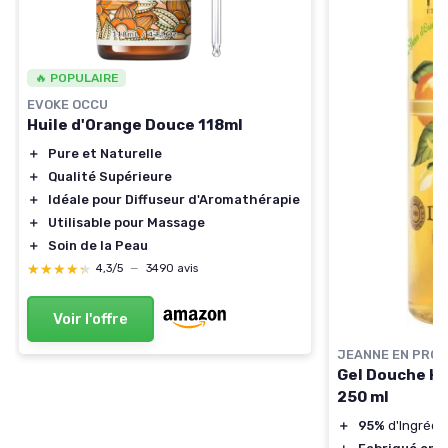
🔥 POPULAIRE
EVOKE OCCU
Huile d'Orange Douce 118ml
＋
Pure et Naturelle
＋
Qualité Supérieure
＋
Idéale pour Diffuseur d'Aromathérapie
＋
Utilisable pour Massage
＋
Soin de la Peau
★★★★★
★★★★★
4,3/5
—
3490 avis
Voir l'offre
JEANNE EN PRO
Gel Douche Hui
250 ml
＋
95%
d'Ingrédie