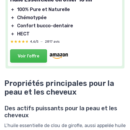
＋
100% Pure et Naturelle
＋
Chémotypée
＋
Confort bucco-dentaire
＋
HECT
★★★★★
★★★★★
4,6/5
—
2817 avis
Voir l'offre
Propriétés principales pour la
peau et les cheveux
Des actifs puissants pour la peau et les
cheveux
L’huile essentielle de clou de girofle, aussi appelée huile