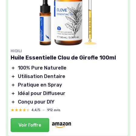
HIQILI
Huile Essentielle Clou de Girofle 100ml
＋
100% Pure Naturelle
＋
Utilisation Dentaire
＋
Pratique en Spray
＋
Idéal pour Diffuseur
＋
Conçu pour DIY
★★★★★
★★★★★
4,4/5
—
912 avis
Voir l'offre