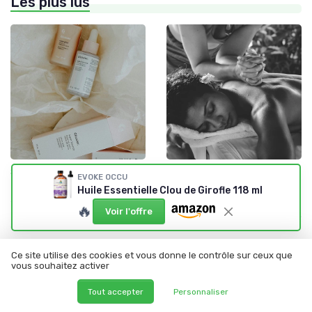
Les plus lus
•
•
Solutions Bio pour Problèmes de Peau
25/05/2025
Solutions Bio pour Problèmes de Peau
01/06/2025
EVOKE OCCU
Quels sont les effets
Les risques potentiels de la
Huile Essentielle Clou de Girofle 118 ml
secondaires de la poudre de
coloration Khadi
🔥
perle ?
Voir l'offre
Ce site utilise des cookies et vous donne le contrôle sur ceux que
vous souhaitez activer
Tout accepter
Personnaliser