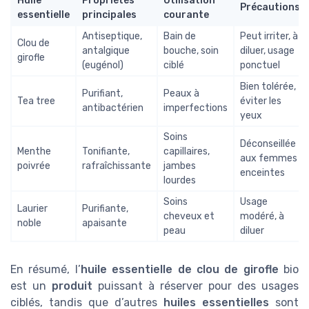
Huile
Propriétés
Utilisation
Précautions
essentielle
principales
courante
Antiseptique,
Bain de
Peut irriter, à
Clou de
antalgique
bouche, soin
diluer, usage
girofle
(eugénol)
ciblé
ponctuel
Bien tolérée,
Purifiant,
Peaux à
Tea tree
éviter les
antibactérien
imperfections
yeux
Soins
Déconseillée
Menthe
Tonifiante,
capillaires,
aux femmes
poivrée
rafraîchissante
jambes
enceintes
lourdes
Soins
Usage
Laurier
Purifiante,
cheveux et
modéré, à
noble
apaisante
peau
diluer
En résumé, l’
huile essentielle de clou de girofle
bio
est un
produit
puissant à réserver pour des usages
ciblés, tandis que d’autres
huiles essentielles
sont