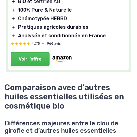
＋
BIO
et certifiée AB
＋
100% Pure & Naturelle
＋
Chémotypée HEBBD
＋
Pratiques agricoles durables
＋
Analysée et conditionnée en France
★★★★★
★★★★★
4,7/5
—
966 avis
Voir l'offre
Comparaison avec d’autres
huiles essentielles utilisées en
cosmétique bio
Différences majeures entre le clou de
girofle et d’autres huiles essentielles