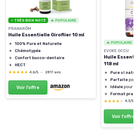
⭐ TRÈS BIEN NOTÉ
🔥 POPULAIRE
PRANARÔM
Huile Essentielle Giroflier 10 ml
🔥 POPULAIRE
＋
100% Pure et Naturelle
EVOKE OCCU
＋
Chémotypée
Huile Essentie
＋
Confort bucco-dentaire
118 ml
＋
HECT
★★★★★
★★★★★
＋
Pure
et
natur
4,6/5
—
2817 avis
＋
Parfaite
pour
＋
Idéale
pour l'
Voir l'offre
＋
Format prati
★★★★★
★★★★★
4,3/5
Voir l'offre