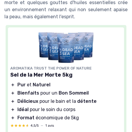
morte et quelques gouttes d'huiles essentielles crée
un environnement relaxant qui non seulement apaise
la peau, mais également l'esprit.
AROMATIKA TRUST THE POWER OF NATURE
Sel de la Mer Morte 5kg
＋
Pur
et
Naturel
＋
Bienfaits
pour un
Bon Sommeil
＋
Délicieux
pour le bain et la
détente
＋
Idéal
pour le soin du corps
＋
Format
économique de 5kg
★★★★★
★★★★★
4,5/5
—
1 avis