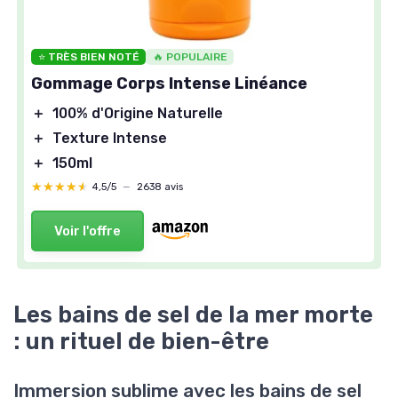
⭐ TRÈS BIEN NOTÉ
🔥 POPULAIRE
Gommage Corps Intense Linéance
＋
100% d'Origine Naturelle
＋
Texture Intense
＋
150ml
★★★★★
★★★★★
4,5/5
—
2638 avis
Voir l'offre
Les bains de sel de la mer morte
: un rituel de bien-être
Immersion sublime avec les bains de sel