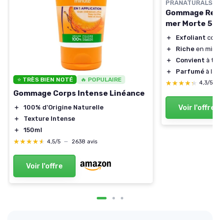
PRANATURALS
Gommage Revit
mer Morte 50
＋
Exfoliant
corp
＋
Riche
en miné
＋
Convient
à to
＋
Parfumé
à la 
⭐ TRÈS BIEN NOTÉ
🔥 POPULAIRE
★★★★★
★★★★★
4,3/5
Gommage Corps Intense Linéance
Voir l'offre
＋
100% d'Origine Naturelle
＋
Texture Intense
＋
150ml
★★★★★
★★★★★
4,5/5
—
2638 avis
Voir l'offre