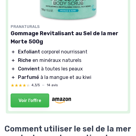
PRANATURALS
Gommage Revitalisant au Sel de la mer
Morte 500g
＋
Exfoliant
corporel nourrissant
＋
Riche
en minéraux naturels
＋
Convient
à toutes les peaux
＋
Parfumé
à la mangue et au kiwi
★★★★★
★★★★★
4,3/5
—
14 avis
Voir l'offre
Comment utiliser le sel de la mer