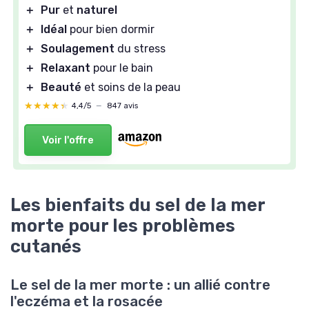
＋
Pur
et
naturel
＋
Idéal
pour bien dormir
＋
Soulagement
du stress
＋
Relaxant
pour le bain
＋
Beauté
et soins de la peau
★★★★★
★★★★★
4,4/5
—
847 avis
Voir l'offre
Les bienfaits du sel de la mer
morte pour les problèmes
cutanés
Le sel de la mer morte : un allié contre
l'eczéma et la rosacée