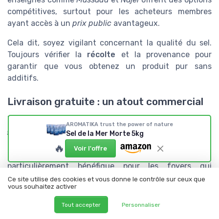
compétitives, surtout pour les acheteurs membres
ayant accès à un
prix public
avantageux.
Cela dit, soyez vigilant concernant la qualité du sel.
Toujours vérifier la
récolte
et la provenance pour
garantir que vous obtenez un produit pur sans
additifs.
Livraison gratuite : un atout commercial
Un autre attrait des gros paquets est la
livraison
AROMATIKA trust the power of nature
gratuite
. Plusieurs sites en ligne offrent cette option
Sel de la Mer Morte 5kg
lorsque vous dépassez un certain montant d’achat,
🔥
Voir l'offre
rendant vos achats encore plus économiques. Cela est
particulièrement bénéfique pour les foyers qui
consomment des grandes quantités pour divers
soins
Ce site utilise des cookies et vous donne le contrôle sur ceux que
vous souhaitez activer
du corps
et du
visage
.
Tout accepter
Personnaliser
Témoignages et études de cas