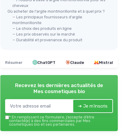
cheveux
Où acheter de l'argile montmorillonite et à quel prix ?
— Les principaux fournisseurs d'argile
montmorillonite
— Le choix des produits en ligne
— Les prix observés sur le marché
— Durabilité et provenance du produit
Résumer
ChatGPT
Claude
Mistral
Recevez les dernières actualités de
Mes cosmetiques bio
➔ Je m'inscris
*
En remplissant ce formulaire, j’accepte d’être
contacté(e) à des fins commerciales par Mes
cosmetiques bio et ses partenaires.