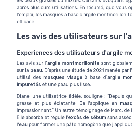
les peaux grasses ou mixtes. Certains évoquent ég
après plusieurs utilisations. En résumé, que vous 
l’emploi, les masques à base d'argile montmorillonit
efficace.
Les avis des utilisateurs sur l
Experiences des utilisateurs d'argile m
Les avis sur l’
argile montmorillonite
sont globaleme
sur la
peau
. D’après une étude de 2021 menée par l'
utilisé des
masques visage
à base d’
argile mon
impuretés
et une peau plus lisse.
Diane, une utilisatrice fidèle, souligne : “Depuis que 
grasse et plus éclatante. Je l'applique en
masq
impressionnant.” Un autre témoignage de Marc, de M
Elle absorbe et régule l'
excès de sébum
sans asséch
l'
eau
pour former une pâte homogène que j’applique