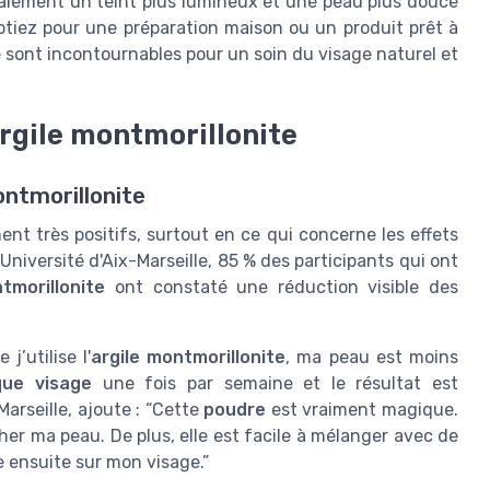
alement un teint plus lumineux et une peau plus douce
optiez pour une préparation maison ou un produit prêt à
e sont incontournables pour un soin du visage naturel et
'argile montmorillonite
ontmorillonite
nt très positifs, surtout en ce qui concerne les effets
Université d'Aix-Marseille, 85 % des participants qui ont
tmorillonite
ont constaté une réduction visible des
j’utilise l'
argile montmorillonite
, ma peau est moins
ue visage
une fois par semaine et le résultat est
arseille, ajoute : “Cette
poudre
est vraiment magique.
er ma peau. De plus, elle est facile à mélanger avec de
 ensuite sur mon visage.”