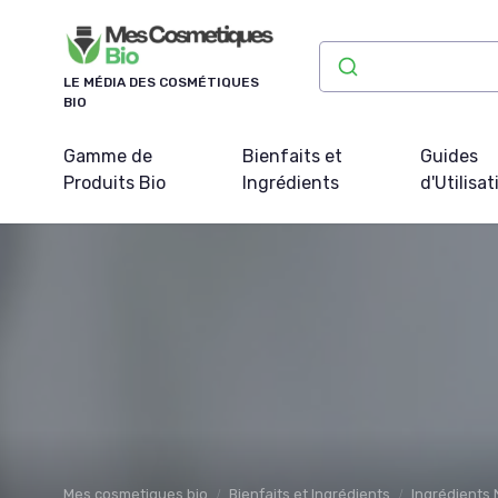
Panneau de gestion des cookies
LE MÉDIA DES COSMÉTIQUES
BIO
Gamme de
Bienfaits et
Guides
Produits Bio
Ingrédients
d'Utilisat
Mes cosmetiques bio
Bienfaits et Ingrédients
Ingrédients 