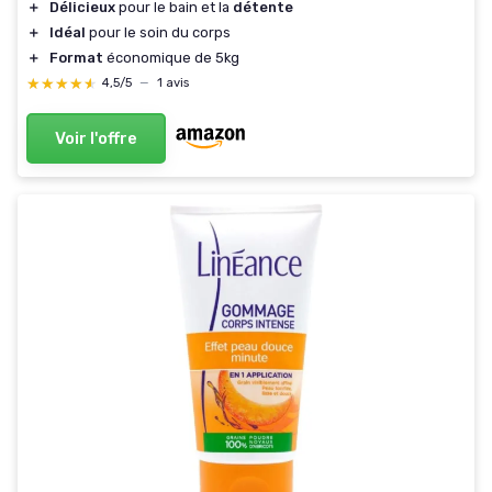
＋
Délicieux
pour le bain et la
détente
＋
Idéal
pour le soin du corps
＋
Format
économique de 5kg
★★★★★
★★★★★
4,5/5
—
1 avis
Voir l'offre