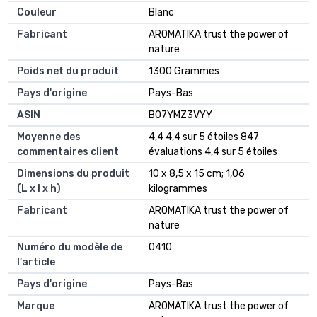
Couleur
‎Blanc
Fabricant
‎AROMATIKA trust the power of
nature
Poids net du produit
‎1300 Grammes
Pays d'origine
‎Pays-Bas
ASIN
B07YMZ3VYY
Moyenne des
4,4 4,4 sur 5 étoiles 847
commentaires client
évaluations 4,4 sur 5 étoiles
Dimensions du produit
10 x 8,5 x 15 cm; 1,06
(L x l x h)
kilogrammes
Fabricant
AROMATIKA trust the power of
nature
Numéro du modèle de
0410
l'article
Pays d'origine
Pays-Bas
Marque
AROMATIKA trust the power of