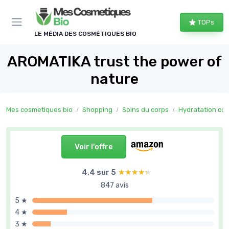
Panneau de gestion des cookies
TOPs
LE MÉDIA DES COSMÉTIQUES BIO
AROMATIKA trust the power of
nature
Mes cosmetiques bio
Shopping
Soins du corps
Hydratation cor
Voir l'offre
4,4 sur 5
★★★★★
★★★★★
847 avis
5 ★
4 ★
3 ★