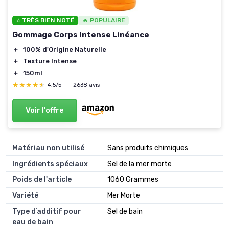
⭐ TRÈS BIEN NOTÉ
🔥 POPULAIRE
Gommage Corps Intense Linéance
＋
100% d'Origine Naturelle
＋
Texture Intense
＋
150ml
★★★★★
★★★★★
4,5/5
—
2638 avis
Voir l'offre
Matériau non utilisé
‎Sans produits chimiques
Ingrédients spéciaux
‎Sel de la mer morte
Poids de l'article
‎1060 Grammes
Variété
‎Mer Morte
Type dʼadditif pour
‎Sel de bain
eau de bain