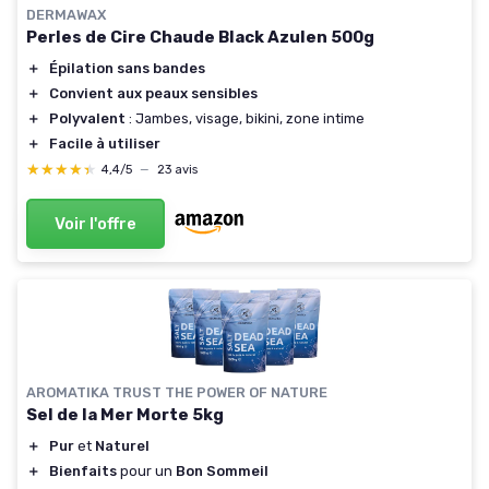
DERMAWAX
Perles de Cire Chaude Black Azulen 500g
＋
Épilation sans bandes
＋
Convient aux peaux sensibles
＋
Polyvalent
: Jambes, visage, bikini, zone intime
＋
Facile à utiliser
★★★★★
★★★★★
4,4/5
—
23 avis
Voir l'offre
AROMATIKA TRUST THE POWER OF NATURE
Sel de la Mer Morte 5kg
＋
Pur
et
Naturel
＋
Bienfaits
pour un
Bon Sommeil