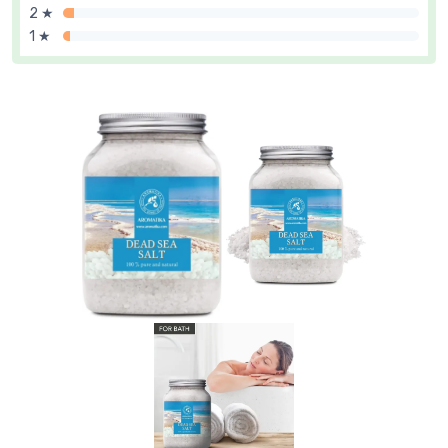
2 ★
1 ★