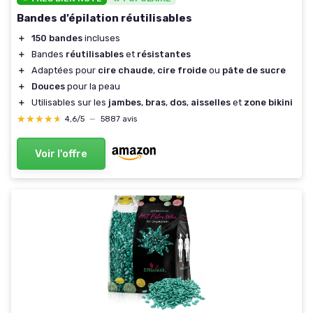
Bandes d’épilation réutilisables
＋
150 bandes
incluses
＋
Bandes
réutilisables
et
résistantes
＋
Adaptées pour
cire chaude
,
cire froide
ou
pâte de sucre
＋
Douces
pour la peau
＋
Utilisables sur les
jambes
,
bras
,
dos
,
aisselles
et
zone bikini
★★★★★
★★★★★
4,6/5
—
5887 avis
Voir l'offre