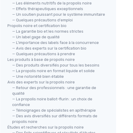
— Les éléments nutritifs de la propolis noire
— Effets thérapeutiques exceptionnels
— Un soutien puissant pour le système immunitaire
— Quelques précautions d'emploi
Propolis noire et certification bio
— La garantie bio et les normes strictes
— Un label gage de qualité
— L'importance des labels face à la concurrence
— Avis des experts sur la certification bio
— Quelques précautions à prendre
Les produits à base de propolis noire
— Des produits diversifiés pour tous les besoins
— La propolis noire en format liquide et solide
— Une notoriété bien établie
Avis des experts sur la propolis noire
— Retour des professionnels : une garantie de
qualité
— La propolis noire ballot-flurin : un choix de
confiance
— Témoignages de spécialistes en apithérapie
— Des avis diversifiés sur différents formats de
propolis noire
Études et recherches sur la propolis noire
— Des faits scientifiques et résultats d'études