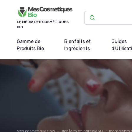
Panneau de gestion des cookies
LE MÉDIA DES COSMÉTIQUES
BIO
Gamme de
Bienfaits et
Guides
Produits Bio
Ingrédients
d'Utilisat
Mes cosmetiques bio
Bienfaits et Ingrédients
Ingrédients 