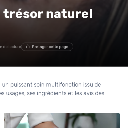
n trésor naturel
in de lecture
Partager cette page
, un puissant soin multifonction issu de
ses usages, ses ingrédients et les avis des