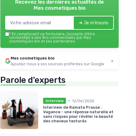
Recevez les dernières actualités de
Mes cosmetiques bio
➔ Je m'inscris
*
En remplissant ce formulaire, j’accepte d’être
contacté(e) à des fins commerciales par Mes
cosmetiques bio et ses partenaires.
Mes cosmetiques bio
Ajoutez-nous à vos sources préférées sur Google
Parole d'experts
•
12/06/2025
Interview
Interview de Ramata Prause :
Vagance - une réponse naturelle et
sans risques pour révéler la beauté
des cheveux texturés