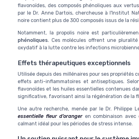
flavonoïdes, des composés phénoliques aux vertu
par le Dr. Anne Dartois, chercheuse à l'Institut N
noire contient plus de 300 composés issus de la résin
Notamment, la propolis noire est particulièrem
phénoliques
. Ces molécules offrent une pluralité
oxydatif à la lutte contre les infections microbienn
Effets thérapeutiques exceptionnels
Utilisée depuis des millénaires pour ses propriétés cu
effets anti-inflammatoires et antiseptiques. Se
flavonoïdes et les huiles essentielles contenues da
significative, favorisant ainsi la régénération de la f
Une autre recherche, menée par le Dr. Philippe Le
essentielle fleur d’oranger
en combinaison avec de
calmant idéal pour les périodes de stress intense.
Un soutien puissant pour le système i