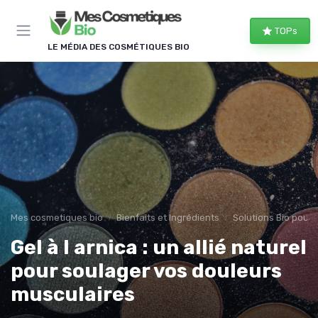
Panneau de gestion des cookies
TOPs
LE MÉDIA DES COSMÉTIQUES BIO
Mes cosmetiques bio
Bienfaits et Ingrédients
Solutions Bio pour
Gel à l arnica : un allié naturel
pour soulager vos douleurs
musculaires