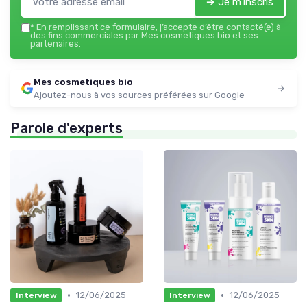
➔ Je m'inscris
*
En remplissant ce formulaire, j’accepte d’être contacté(e) à
des fins commerciales par Mes cosmetiques bio et ses
partenaires.
Mes cosmetiques bio
Ajoutez-nous à vos sources préférées sur Google
Parole d'experts
•
•
12/06/2025
12/06/2025
Interview
Interview