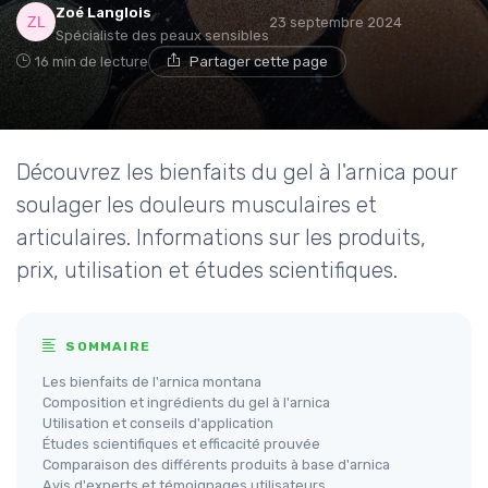
Zoé Langlois
23 septembre 2024
Spécialiste des peaux sensibles
16 min de lecture
Partager cette page
Découvrez les bienfaits du gel à l'arnica pour
soulager les douleurs musculaires et
articulaires. Informations sur les produits,
prix, utilisation et études scientifiques.
SOMMAIRE
Les bienfaits de l'arnica montana
Composition et ingrédients du gel à l'arnica
Utilisation et conseils d'application
Études scientifiques et efficacité prouvée
Comparaison des différents produits à base d'arnica
Avis d'experts et témoignages utilisateurs