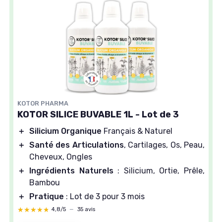
KOTOR PHARMA
KOTOR SILICE BUVABLE 1L - Lot de 3
＋
Silicium Organique
Français & Naturel
＋
Santé des Articulations
, Cartilages, Os, Peau,
Cheveux, Ongles
＋
Ingrédients Naturels
: Silicium, Ortie, Prêle,
Bambou
＋
Pratique
: Lot de 3 pour 3 mois
★★★★★
★★★★★
4,8/5
—
35 avis