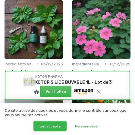
•
•
Ingrédients Naturels et Leurs Propriétés
03/12/2025
Ingrédients Naturels et Leurs Propriétés
03/12/2025
Les bienfaits insoupçonnés
Les secrets du géranium
de l’huile essentielle de
bourbon en cosmétique bio
KOTOR PHARMA
basilic tropical en
KOTOR SILICE BUVABLE 1L - Lot de 3
cosmétique bio
🔥
Voir l'offre
Ce site utilise des cookies et vous donne le contrôle sur ceux que
vous souhaitez activer
Tout accepter
Personnaliser