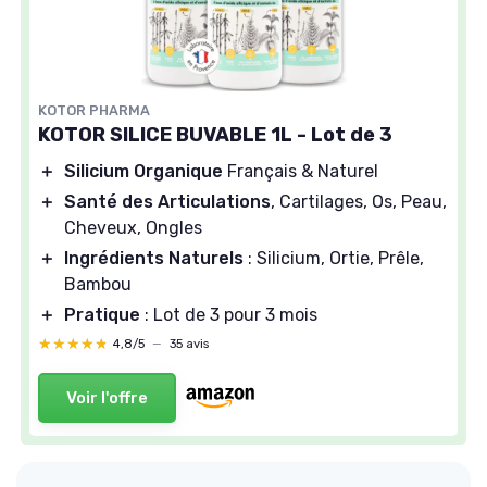
KOTOR PHARMA
KOTOR SILICE BUVABLE 1L - Lot de 3
＋
Silicium Organique
Français & Naturel
＋
Santé des Articulations
, Cartilages, Os, Peau,
Cheveux, Ongles
＋
Ingrédients Naturels
: Silicium, Ortie, Prêle,
Bambou
＋
Pratique
: Lot de 3 pour 3 mois
★★★★★
★★★★★
4,8/5
—
35 avis
Voir l'offre