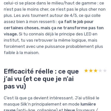
celui-ci se place dans le milieu/haut de gamme : ce
n’est pas le moins cher, ce n’est pas le plus cher non
plus. Les avis tournent autour de 4/5, ce qui colle
assez bien à mon ressenti :
ça fait le job pour
certaines choses, mais ça ne transforme pas ton
visage.
Si tu connais déjà le principe des LED en
institut, tu vas retrouver la même logique, mais
forcément avec une puissance probablement plus
faible à la maison.
Efficacité réelle : ce que
★★★★★
★★★★★
j’ai vu (et ce que je n’ai
pas vu)
C’est là que ça devient intéressant. J’ai utilisé le
masque Silk’n principalement en mode
lumière
rouge
(anti-âge, collagène) et
bleue
(rougeurs /