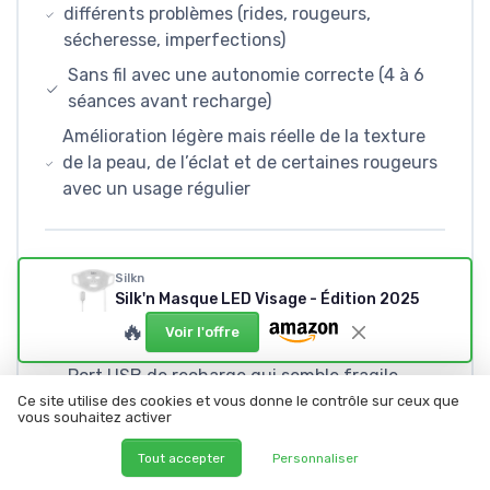
différents problèmes (rides, rougeurs,
sécheresse, imperfections)
Sans fil avec une autonomie correcte (4 à 6
séances avant recharge)
Amélioration légère mais réelle de la texture
de la peau, de l’éclat et de certaines rougeurs
avec un usage régulier
POINTS FAIBLES
Silkn
Silk'n Masque LED Visage - Édition 2025
Effet limité sur les rides marquées, résultats
🔥
Voir l'offre
plutôt lents et modérés
Port USB de recharge qui semble fragile,
risque de casse à moyen terme
Ce site utilise des cookies et vous donne le contrôle sur ceux que
vous souhaitez activer
Prix élevé pour un appareil qui reste un
Tout accepter
Personnaliser
complément et pas un traitement miracle