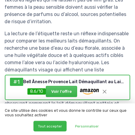
femmes à la peau sensible doivent aussi vérifier la
présence de parfums ou d’alcool, sources potentielles
de risque d’irritation.
La lecture de l’étiquette reste un réflexe indispensable
pour comparer les meilleurs laits démaquillants. On
recherche une base d’eau ou d’eau florale, associée à
une huile végétale douce et à quelques actifs ciblés
comme l’aloe vera ou l’acide hyaluronique. Les
démaquillants visage qui affichent une liste
d’ingrédients courte et compréhensible inspirent
#1
Bell Ânesse Provence Lait Démaquillant au Lait d’Ânesse Bio – Nettoyant Doux & Hydratant – Peaux Sensibles, normales, mixtes et très sèches (Lot de 2)
généralement plus de confiance.
8.6/10
Voir l'offre
Le rapport qualité prix se juge aussi à l’usage, en
observant comment le lait démaquillant nettoie et
démaquille réellement le visage. Un bon démaquillant
Ce site utilise des cookies et vous donne le contrôle sur ceux que
vous souhaitez activer
doit retirer le maquillage sans nécessiter de
frottements répétés, surtout sur le contour des yeux
Tout accepter
Personnaliser
et sur les yeux lèvres. Les meilleurs laits démaquillants