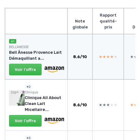
Rapport
Note
qualité-
globale
prix
Des
#1
BELL'ANESSE
Bell Ânesse Provence Lait
8.6/10
★★★★★
★★★★★
★★
★★
Démaquillant a...
Voir l'offre
#2
Clinique
Clinique All About
Clean Lait
8.6/10
★★★★★
★★★★★
★★
★★
Micellaire...
Voir l'offre
#3