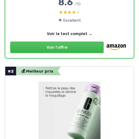
8.6
/10
★★★★★
★★★★★
🌟 Excellent
Voir le test complet →
Voir l'offre
#2
💰 Meilleur prix