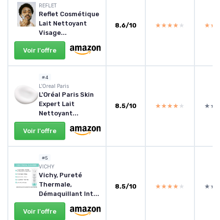
REFLET
Reflet Cosmétique
Lait Nettoyant
8.6/10
★★★★★
★★★★★
★★
★★
Visage...
Voir l'offre
#4
L'Oreal Paris
L'Oréal Paris Skin
Expert Lait
8.5/10
★★★★★
★★★★★
★★
★★
Nettoyant...
Voir l'offre
#5
VICHY
Vichy, Pureté
Thermale,
8.5/10
★★★★★
★★★★★
★★
★★
Démaquillant Int...
Voir l'offre