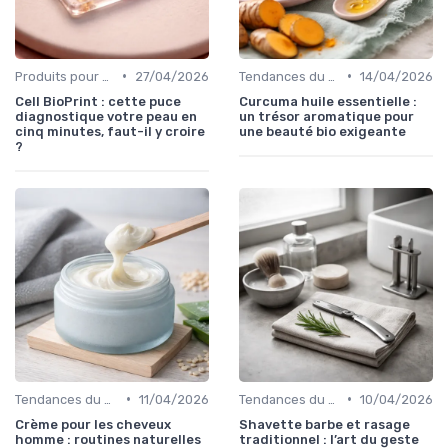
•
•
Produits pour Types de Peau
27/04/2026
Tendances du Marché Bio
14/04/2026
Cell BioPrint : cette puce
Curcuma huile essentielle :
diagnostique votre peau en
un trésor aromatique pour
cinq minutes, faut-il y croire
une beauté bio exigeante
?
•
•
Tendances du Marché Bio
11/04/2026
Tendances du Marché Bio
10/04/2026
Crème pour les cheveux
Shavette barbe et rasage
homme : routines naturelles
traditionnel : l’art du geste