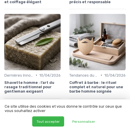
et coiffage élégant
précis et responsable
•
•
Dernières Innovations
10/04/2026
Tendances du Marché Bio
10/04/2026
Shavette homme : l’art du
Coffret à barbe : le rituel
rasage traditionnel pour
complet et naturel pour une
gentleman exigeant
barbe homme soignée
Ce site utilise des cookies et vous donne le contrôle sur ceux que
vous souhaitez activer
Les articles par date
Tout accepter
Personnaliser