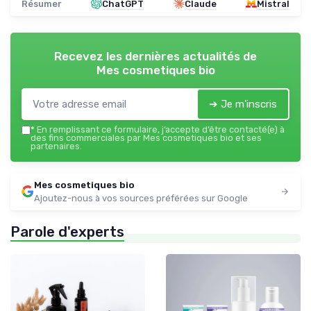
Résumer
ChatGPT
Claude
Mistral
Recevez les dernières actualités de
Mes cosmetiques bio
➔ Je m'inscris
*
En remplissant ce formulaire, j’accepte d’être contacté(e) à
des fins commerciales par Mes cosmetiques bio et ses
partenaires.
Mes cosmetiques bio
Ajoutez-nous à vos sources préférées sur Google
Parole d'experts