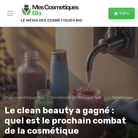
Panneau de gestion des cookies
TOPs
LE MÉDIA DES COSMÉTIQUES BIO
Mes cosmetiques bio
Tendances et Nouveautés en cosmetique
Tendances du
Le clean beauty a gagné :
quel est le prochain combat
de la cosmétique