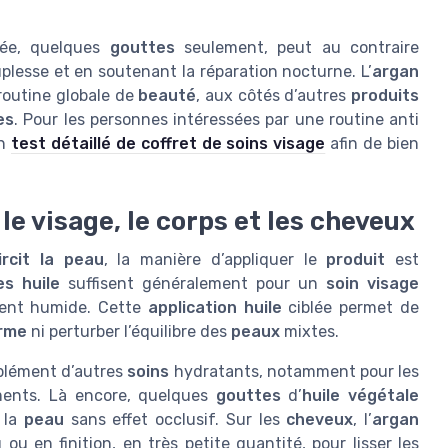
ée, quelques
gouttes
seulement, peut au contraire
plesse et en soutenant la réparation nocturne. L’
argan
routine globale de
beauté
, aux côtés d’autres
produits
es
. Pour les personnes intéressées par une routine anti
un
test détaillé de coffret de soins visage
afin de bien
r le visage, le corps et les cheveux
ircit la peau
, la manière d’appliquer le
produit
est
es huile
suffisent généralement pour un
soin visage
ent humide. Cette
application huile
ciblée permet de
rme
ni perturber l’équilibre des
peaux
mixtes.
mplément d’autres
soins
hydratants, notamment pour les
ents. Là encore, quelques
gouttes
d’
huile végétale
r la
peau
sans effet occlusif. Sur les
cheveux
, l’
argan
u en finition, en très petite quantité, pour lisser les