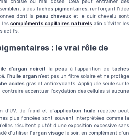
al choisie ou mal dosée. Cela peut entraîner des
ssemblent à des
taches pigmentaires
, renforçant l’idée
rsonnes dont la
peau cheveux
et le cuir chevelu sont
n les
compléments capillaires naturels
afin d’éviter les
s actifs.
pigmentaires : le vrai rôle de
ile d’argan noircit la peau
à l’apparition de
taches
é, l’
huile argan
n’est pas un filtre solaire et ne protège
che acides
gras et antioxydants. Appliquée seule sur le
 contraire accentuer l’oxydation des cellules si aucune
ion d’UV, de
froid
et d’
application huile
répétée peut
ones plus foncées sont souvent interprétées comme la
qu’elles résultent plutôt d’une exposition excessive sans
é d’utiliser l’
argan visage
le soir, en complément d’un