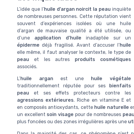
L’idée que l’
huile d’argan noircit la peau
inquiète
de nombreuses personnes. Cette réputation vient
souvent d’expériences isolées où une huile
d’argan de mauvaise qualité a été utilisée, ou
d’une
application d’huile
inadaptée sur un
épiderme
déjà fragilisé. Avant d’accuser l’
huile
elle même, il faut analyser le contexte, le type de
peau
et les autres
produits cosmétiques
associés.
L’
huile argan
est une
huile végétale
traditionnellement réputée pour ses
bienfaits
peau
et ses effets protecteurs contre les
agressions extérieures
. Riche en vitamine E et
en composés antioxydants, cette
huile naturelle
es
un excellent
soin visage
pour de nombreuses
pea
plus foncées ou des zones irrégulières après une
ut
Dans la majorité des cas, ce phénomène n’est pa