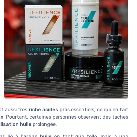
t aussi très
riche acides
gras essentiels, ce qui en fait
ux
. Pourtant, certaines personnes observent des taches
ilisation huile
prolongée.
s lié à l’
argan huile
en tant que telle, mais à une