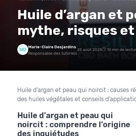
Huile d’argan et p
mythe, risques et
Marie-Claire Desjardins
25 août 2025
10 min de lectu
Responsable des tutoriels
Huile d’argan et peau qui noircit : causes r
des huiles végétales et conseils d’applicati
Huile d’argan et peau qui
noircit : comprendre l’origine
des inquiétudes