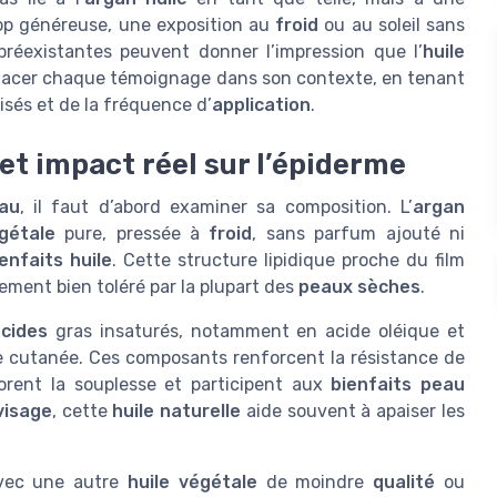
op généreuse, une exposition au
froid
ou au soleil sans
réexistantes peuvent donner l’impression que l’
huile
replacer chaque témoignage dans son contexte, en tenant
lisés et de la fréquence d’
application
.
 et impact réel sur l’épiderme
eau
, il faut d’abord examiner sa composition. L’
argan
gétale
pure, pressée à
froid
, sans parfum ajouté ni
enfaits huile
. Cette structure lipidique proche du film
ement bien toléré par la plupart des
peaux sèches
.
acides
gras insaturés, notamment en acide oléique et
re cutanée. Ces composants renforcent la résistance de
iorent la souplesse et participent aux
bienfaits peau
visage
, cette
huile naturelle
aide souvent à apaiser les
vec une autre
huile végétale
de moindre
qualité
ou