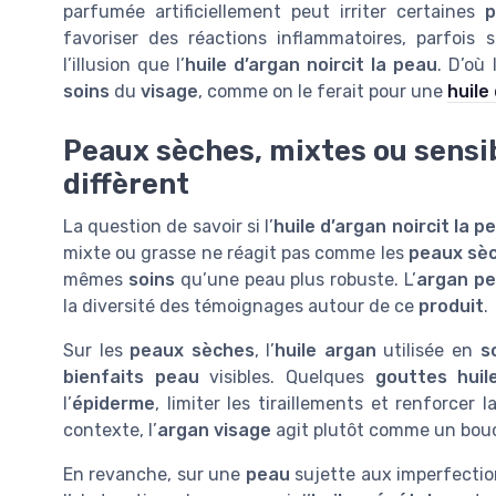
parfumée artificiellement peut irriter certaines
p
favoriser des réactions inflammatoires, parfois 
l’illusion que l’
huile d’argan noircit la peau
. D’où
soins
du
visage
, comme on le ferait pour une
huile
Peaux sèches, mixtes ou sensib
diffèrent
La question de savoir si l’
huile d’argan noircit la p
mixte ou grasse ne réagit pas comme les
peaux sè
mêmes
soins
qu’une peau plus robuste. L’
argan p
la diversité des témoignages autour de ce
produit
.
Sur les
peaux sèches
, l’
huile argan
utilisée en
s
bienfaits peau
visibles. Quelques
gouttes huil
l’
épiderme
, limiter les tiraillements et renforcer 
contexte, l’
argan visage
agit plutôt comme un boucl
En revanche, sur une
peau
sujette aux imperfecti