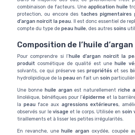
combinaison de facteurs. Une
application huile
tr
protection, ou encore des
taches pigmentaires
p
d’argan noircit la peau
. Il est donc essentiel de 
compte du type de
peau huile
, des autres
soins
uti
Composition de l’huile d’argan
Pour comprendre si l’
huile d’argan noircit la p
produit
cosmétique de qualité est une
huile vé
solvants, ce qui préserve ses
propriétés
et ses
bi
hydrolipidique de la
peau
en fait un
soin
particulièr
Une bonne
huile argan
est naturellement
riche 
linoléique, bénéfiques pour l’
épiderme
et la barriè
la
peau
face aux
agressions extérieures
, amél
observés sur le
visage
et le corps. Utilisée en
soin 
tiraillements et à lisser les petites irrégularités.
En revanche, une
huile argan
oxydée, coupée a