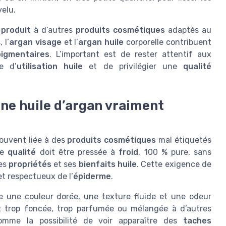
elu.
 produit
à d’autres
produits cosmétiques
adaptés au
 l’
argan visage
et l’
argan huile
corporelle contribuent
igmentaires
. L’important est de rester attentif aux
e d’
utilisation huile
et de privilégier une
qualité
’une huile d’argan vraiment
ouvent liée à des
produits cosmétiques
mal étiquetés
e
qualité
doit être pressée à
froid
, 100 % pure, sans
ses
propriétés
et ses
bienfaits huile
. Cette exigence de
t respectueux de l’
épiderme
.
 une couleur dorée, une texture fluide et une odeur
 trop foncée, trop parfumée ou mélangée à d’autres
comme la possibilité de voir apparaître des
taches