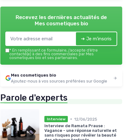
Recevez les dernières actualités de
Mes cosmetiques bio
➔ Je m'inscris
*
En remplissant ce formulaire, j’accepte d’être
contacté(e) à des fins commerciales par Mes
cosmetiques bio et ses partenaires.
Mes cosmetiques bio
Ajoutez-nous à vos sources préférées sur Google
Parole d'experts
•
12/06/2025
Interview
Interview de Ramata Prause :
Vagance - une réponse naturelle et
sans risques pour révéler la beauté
des cheveux texturés