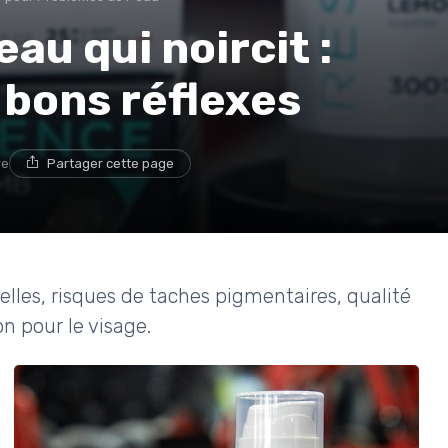
eau qui noircit :
 bons réflexes
re
Partager cette page
éelles, risques de taches pigmentaires, qualité
on pour le visage.