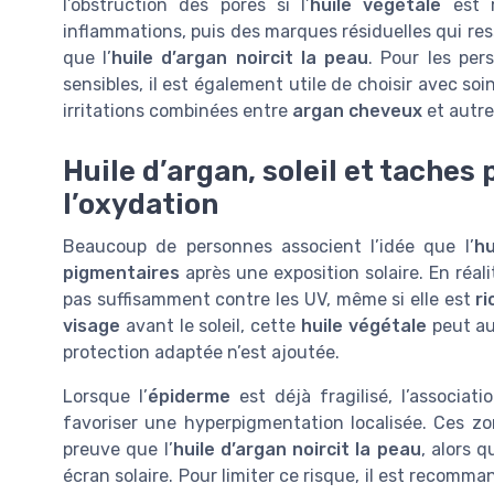
l’obstruction des pores si l’
huile végétale
est m
inflammations, puis des marques résiduelles qui re
que l’
huile d’argan noircit la peau
. Pour les pe
sensibles, il est également utile de choisir avec soi
irritations combinées entre
argan cheveux
et autre
Huile d’argan, soleil et taches 
l’oxydation
Beaucoup de personnes associent l’idée que l’
hu
pigmentaires
après une exposition solaire. En réalit
pas suffisamment contre les UV, même si elle est
ri
visage
avant le soleil, cette
huile végétale
peut au
protection adaptée n’est ajoutée.
Lorsque l’
épiderme
est déjà fragilisé, l’associat
favoriser une hyperpigmentation localisée. Ces z
preuve que l’
huile d’argan noircit la peau
, alors 
écran solaire. Pour limiter ce risque, il est recommand