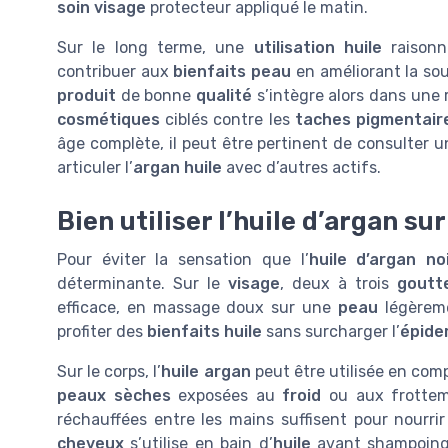
soin visage
protecteur appliqué le matin.
Sur le long terme, une
utilisation huile
raisonn
contribuer aux
bienfaits peau
en améliorant la sou
produit
de bonne
qualité
s’intègre alors dans une 
cosmétiques
ciblés contre les
taches pigmentair
âge complète, il peut être pertinent de consulter 
articuler l’
argan huile
avec d’autres actifs.
Bien utiliser l’huile d’argan su
Pour éviter la sensation que l’
huile d’argan no
déterminante. Sur le
visage
, deux à trois
goutt
efficace, en massage doux sur une
peau
légèrem
profiter des
bienfaits huile
sans surcharger l’
épide
Sur le corps, l’
huile argan
peut être utilisée en co
peaux sèches
exposées au
froid
ou aux frottem
réchauffées entre les mains suffisent pour nourri
cheveux
s’utilise en bain d’
huile
avant shampoing o