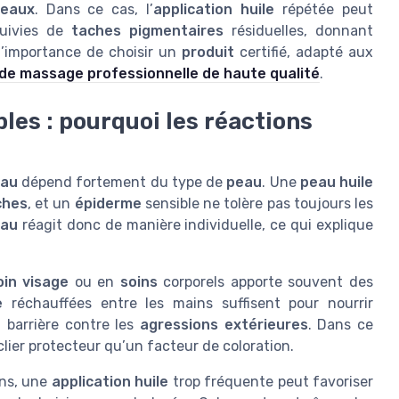
eaux
. Dans ce cas, l’
application huile
répétée peut
suivies de
taches pigmentaires
résiduelles, donnant
 l’importance de choisir un
produit
certifié, adapté aux
 de massage professionnelle de haute qualité
.
les : pourquoi les réactions
eau
dépend fortement du type de
peau
. Une
peau huile
ches
, et un
épiderme
sensible ne tolère pas toujours les
eau
réagit donc de manière individuelle, ce qui explique
oin visage
ou en
soins
corporels apporte souvent des
e
réchauffées entre les mains suffisent pour nourrir
la barrière contre les
agressions extérieures
. Dans ce
ier protecteur qu’un facteur de coloration.
ons, une
application huile
trop fréquente peut favoriser