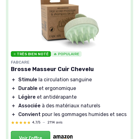
⭐ TRÈS BIEN NOTÉ
🔥 POPULAIRE
FABCARE
Brosse Masseur Cuir Chevelu
＋
Stimule
la circulation sanguine
＋
Durable
et ergonomique
＋
Légère
et antidérapante
＋
Associée
à des matériaux naturels
＋
Convient
pour les gommages humides et secs
★★★★★
★★★★★
4,7/5
—
2114 avis
Voir l'offre