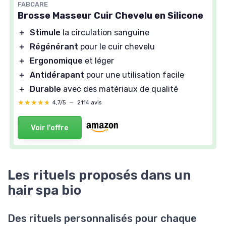
FABCARE
Brosse Masseur Cuir Chevelu en Silicone
＋
Stimule
la circulation sanguine
＋
Régénérant
pour le cuir chevelu
＋
Ergonomique
et léger
＋
Antidérapant
pour une utilisation facile
＋
Durable
avec des matériaux de qualité
★★★★★
★★★★★
4,7/5
—
2114 avis
Voir l'offre
Les rituels proposés dans un
hair spa bio
Des rituels personnalisés pour chaque