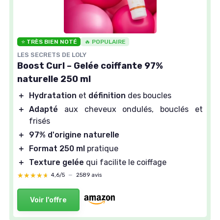
⭐ TRÈS BIEN NOTÉ
🔥 POPULAIRE
LES SECRETS DE LOLY
Boost Curl – Gelée coiffante 97%
naturelle 250 ml
＋
Hydratation
et
définition
des boucles
＋
Adapté
aux cheveux ondulés, bouclés et
frisés
＋
97% d'origine naturelle
＋
Format 250 ml
pratique
＋
Texture gelée
qui facilite le coiffage
★★★★★
★★★★★
4,6/5
—
2589 avis
Voir l'offre