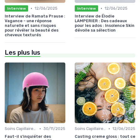
•
•
12/06/2025
12/06/2025
Interview
Interview
Interview de Ramata Prause :
Interview de Élodie
Vagance - une réponse
LAMPERIER : Des cadeaux
naturelle et sans risques
pour les ados : Insolence Skin
pour révéler la beauté des
dévoile sa sélection
cheveux texturés
Les plus lus
•
•
Soins Capillaires Bio
30/11/2025
Soins Capillaires Bio
12/06/2025
Faut-il s’inquiéter des
Casting creme gloss : tout ce