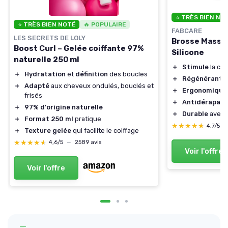
⭐ TRÈS BIEN NO
⭐ TRÈS BIEN NOTÉ
🔥 POPULAIRE
FABCARE
LES SECRETS DE LOLY
Brosse Masseu
Boost Curl – Gelée coiffante 97%
Silicone
naturelle 250 ml
＋
Stimule
la cir
＋
Hydratation
et
définition
des boucles
＋
Régénérant
p
＋
Adapté
aux cheveux ondulés, bouclés et
＋
Ergonomique
frisés
＋
Antidérapant
＋
97% d'origine naturelle
＋
Durable
avec d
＋
Format 250 ml
pratique
★★★★★
★★★★★
4,7/5
—
＋
Texture gelée
qui facilite le coiffage
★★★★★
★★★★★
4,6/5
—
2589 avis
Voir l'offre
Voir l'offre