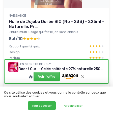
NAISSANCE
Huile de Jojoba Dorée BIO (No - 233) - 225ml -
Naturelle, Pr...
L’huile multi-usage qui fait le job sans chichis
8.6/10
★★★★★
★★★★★
Rapport qualité-prix
★★★★★
★★★★★
Design
★★★★★
★★★★★
Parfum
★★★★★
★★★★★
Ingredients
★★★★★
★★★★★
LES SECRETS DE LOLY
Boost Curl – Gelée coiffante 97% naturelle 250 ml
🔥
Voir l'offre
Lire le test produit complet
Ce site utilise des cookies et vous donne le contrôle sur ceux que
vous souhaitez activer
Tout accepter
Personnaliser