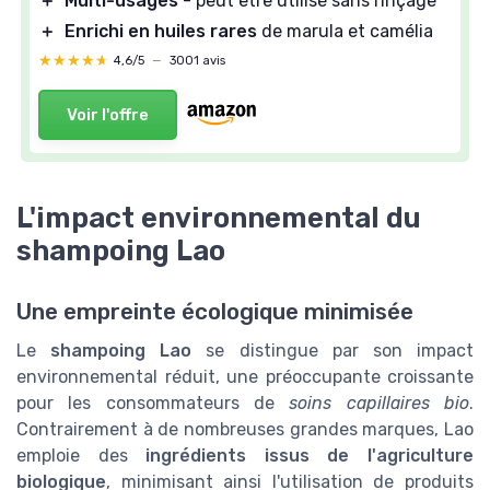
＋
Multi-usages
- peut être utilisé sans rinçage
＋
Enrichi en huiles rares
de marula et camélia
★★★★★
★★★★★
4,6/5
—
3001 avis
Voir l'offre
L'impact environnemental du
shampoing Lao
Une empreinte écologique minimisée
Le
shampoing Lao
se distingue par son impact
environnemental réduit, une préoccupante croissante
pour les consommateurs de
soins capillaires bio
.
Contrairement à de nombreuses grandes marques, Lao
emploie des
ingrédients issus de l'agriculture
biologique
, minimisant ainsi l'utilisation de produits