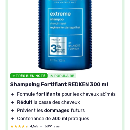
⭐ TRÈS BIEN NOTÉ
🔥 POPULAIRE
Shampoing Fortifiant REDKEN 300 ml
＋
Formule
fortifiante
pour les cheveux abîmés
＋
Réduit
la casse des cheveux
＋
Prévient les
dommages
futurs
＋
Contenance de
300 ml
pratiques
★★★★★
★★★★★
4,5/5
—
6891 avis