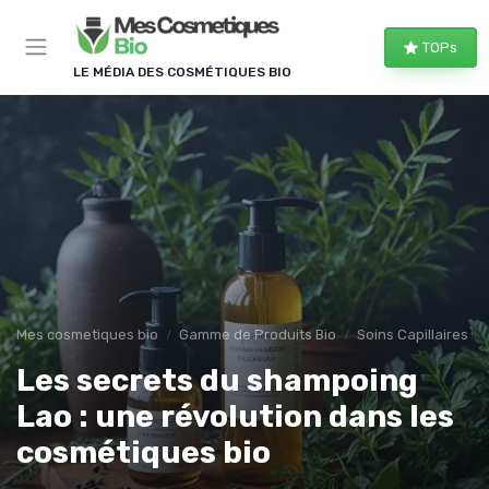
Panneau de gestion des cookies
TOPs
LE MÉDIA DES COSMÉTIQUES BIO
Mes cosmetiques bio
Gamme de Produits Bio
Soins Capillaires Bi
Les secrets du shampoing
Lao : une révolution dans les
cosmétiques bio