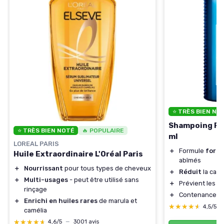
⭐ TRÈS BIEN NO
Shampoing Fo
⭐ TRÈS BIEN NOTÉ
🔥 POPULAIRE
ml
LOREAL PARIS
＋
Formule
forti
Huile Extraordinaire L'Oréal Paris
abîmés
＋
Nourrissant
pour tous types de cheveux
＋
Réduit
la cas
＋
Multi-usages
- peut être utilisé sans
＋
Prévient les
d
rinçage
＋
Contenance d
＋
Enrichi en huiles rares
de marula et
★★★★★
★★★★★
4,5/5
camélia
★★★★★
★★★★★
4,6/5
—
3001 avis