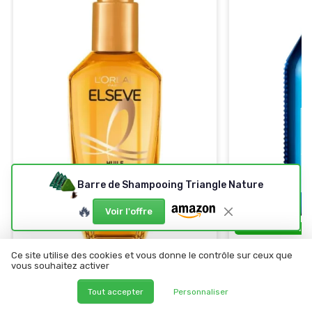
Barre de Shampooing Triangle Nature
🔥
Voir l'offre
⭐ TRÈS BIEN NO
Shampoing Fo
⭐ TRÈS BIEN NOTÉ
🔥 POPULAIRE
Ce site utilise des cookies et vous donne le contrôle sur ceux que
ml
vous souhaitez activer
LOREAL PARIS
＋
Formule
forti
Huile Extraordinaire L'Oréal Paris
Tout accepter
Personnaliser
abîmés
＋
Nourrissant
pour tous types de cheveux