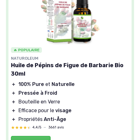
🔥 POPULAIRE
NATUROLEUM
Huile de Pépins de Figue de Barbarie Bio
30ml
＋
100% Pure
et
Naturelle
＋
Pressée à Froid
＋
Bouteille en Verre
＋
Efficace pour le
visage
＋
Propriétés
Anti-Âge
★★★★★
★★★★★
4,4/5
—
3661 avis