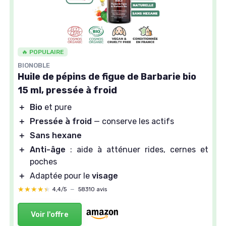
🔥 POPULAIRE
BIONOBLE
Huile de pépins de figue de Barbarie bio
15 ml, pressée à froid
＋
Bio
et pure
＋
Pressée à froid
— conserve les actifs
＋
Sans hexane
＋
Anti-âge
: aide à atténuer rides, cernes et
poches
＋
Adaptée pour le
visage
★★★★★
★★★★★
4,4/5
—
58310 avis
Voir l'offre