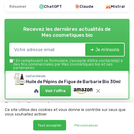
Résumer
ChatGPT
Claude
Mistral
Recevez les dernières actualités de
Mes cosmetiques bio
➔ Je m'inscris
*
En remplissant ce formulaire, j’accepte d’être contacté(e) à
des fins commerciales par Mes cosmetiques bio et ses
partenaires.
naturoleum
Huile de Pépins de Figue de Barbarie Bio 30ml
Mes cosmetiques bio
🔥
Ajoutez-nous à vos sources préférées sur Google
Voir l'offre
Parole d'experts
Ce site utilise des cookies et vous donne le contrôle sur ceux que
vous souhaitez activer
Tout accepter
Personnaliser