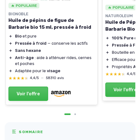
🔥 POPULAIRE
🔥 POPULAIRE
BIONOBLE
NATUROLEUM
Huile de pépins de figue de
Huile de Pépin
Barbarie bio 15 ml, pressée à froid
Barbarie Bio 
＋
Bio
et pure
＋
100% Pure
et
＋
Pressée à froid
— conserve les actifs
＋
Pressée à Fro
＋
Sans hexane
＋
Bouteille en V
＋
Anti-âge
: aide à atténuer rides, cernes
＋
Efficace pour l
et poches
＋
Propriétés
An
＋
Adaptée pour le
visage
★★★★★
★★★★★
4,4/5
★★★★★
★★★★★
4,4/5
—
58310 avis
Voir l'offre
Voir l'offre
SOMMAIRE