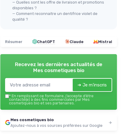
— Quelles sont les offre de livraison et promotions
disponibles ?
— Comment reconnaitre un dentifrice violet de
qualité ?
Résumer
ChatGPT
Claude
Mistral
Recevez les dernières actualités de
Mes cosmetiques bio
➔ Je m'inscris
*
En remplissant ce formulaire, j’accepte d’être
contacté(e) à des fins commerciales par Mes
cosmetiques bio et ses partenaires.
Mes cosmetiques bio
Ajoutez-nous à vos sources préférées sur Google