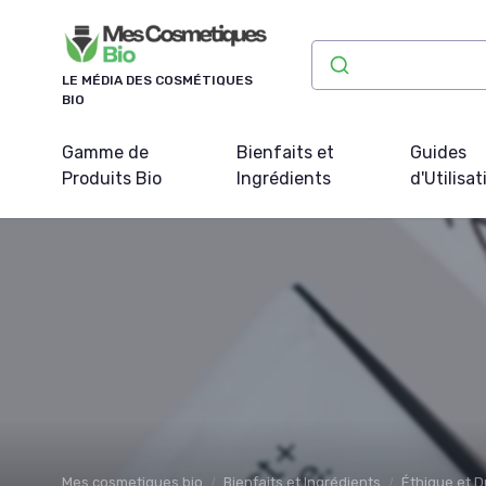
Panneau de gestion des cookies
LE MÉDIA DES COSMÉTIQUES
BIO
Gamme de
Bienfaits et
Guides
Produits Bio
Ingrédients
d'Utilisat
Mes cosmetiques bio
Bienfaits et Ingrédients
Éthique et D