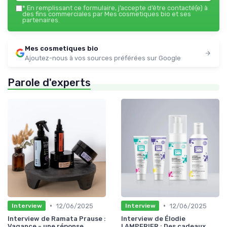
*
En remplissant ce formulaire, j’accepte d’être contacté(e) à
des fins commerciales par Mes cosmetiques bio et ses
partenaires.
Mes cosmetiques bio
Ajoutez-nous à vos sources préférées sur Google
Parole d'experts
•
•
12/06/2025
12/06/2025
Interview
Interview
Interview de Ramata Prause :
Interview de Élodie
Vagance - une réponse
LAMPERIER : Des cadeaux