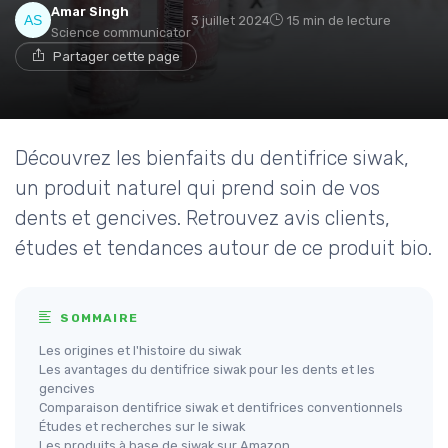
Amar Singh
3 juillet 2024
15 min de lecture
Science communicator
Partager cette page
Découvrez les bienfaits du dentifrice siwak,
un produit naturel qui prend soin de vos
dents et gencives. Retrouvez avis clients,
études et tendances autour de ce produit bio.
SOMMAIRE
Les origines et l'histoire du siwak
Les avantages du dentifrice siwak pour les dents et les
gencives
Comparaison dentifrice siwak et dentifrices conventionnels
Études et recherches sur le siwak
Les produits à base de siwak sur Amazon