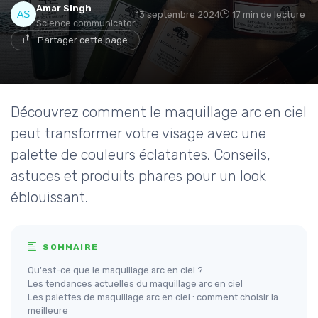
Amar Singh
13 septembre 2024
17 min de lecture
Science communicator
Partager cette page
Découvrez comment le maquillage arc en ciel
peut transformer votre visage avec une
palette de couleurs éclatantes. Conseils,
astuces et produits phares pour un look
éblouissant.
SOMMAIRE
Qu'est-ce que le maquillage arc en ciel ?
Les tendances actuelles du maquillage arc en ciel
Les palettes de maquillage arc en ciel : comment choisir la
meilleure