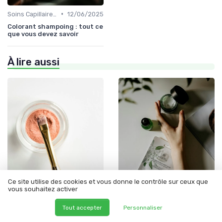
•
Soins Capillaires Bio
12/06/2025
Colorant shampoing : tout ce
que vous devez savoir
À lire aussi
•
•
Ce site utilise des cookies et vous donne le contrôle sur ceux que
Soins Capillaires Bio
12/06/2025
Produits Solaires Bio
27/12/2025
vous souhaitez activer
Cheveux henné noir : tout ce
Huile de carotte bronzante :
que vous devez savoir
un allié naturel pour un
Tout accepter
Personnaliser
bronzage éclatant