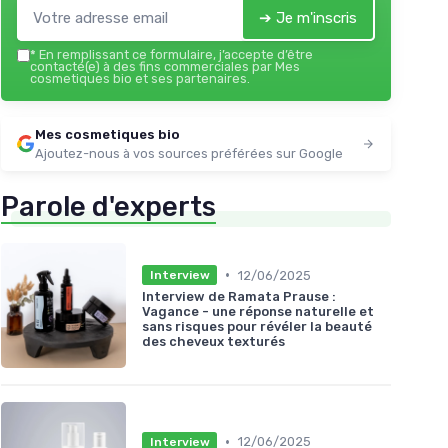
➔ Je m'inscris
*
En remplissant ce formulaire, j’accepte d’être
contacté(e) à des fins commerciales par Mes
cosmetiques bio et ses partenaires.
Mes cosmetiques bio
Ajoutez-nous à vos sources préférées sur Google
Parole d'experts
•
12/06/2025
Interview
Interview de Ramata Prause :
Vagance - une réponse naturelle et
sans risques pour révéler la beauté
des cheveux texturés
•
12/06/2025
Interview