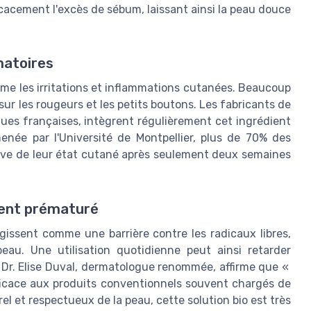
icacement l'excès de sébum, laissant ainsi la peau douce
matoires
alme les irritations et inflammations cutanées. Beaucoup
r les rougeurs et les petits boutons. Les fabricants de
ques françaises, intègrent régulièrement cet ingrédient
née par l'Université de Montpellier, plus de 70% des
tive de leur état cutané après seulement deux semaines
ement prématuré
gissent comme une barrière contre les radicaux libres,
eau. Une utilisation quotidienne peut ainsi retarder
Le Dr. Elise Duval, dermatologue renommée, affirme que «
efficace aux produits conventionnels souvent chargés de
l et respectueux de la peau, cette solution bio est très