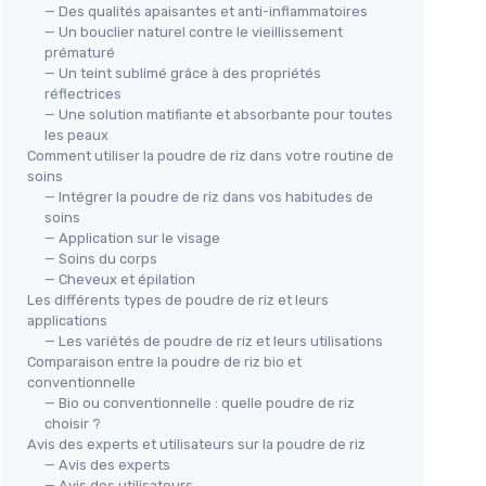
— Des qualités apaisantes et anti-inflammatoires
— Un bouclier naturel contre le vieillissement
prématuré
— Un teint sublimé grâce à des propriétés
réflectrices
— Une solution matifiante et absorbante pour toutes
les peaux
 -
Pou
Comment utiliser la poudre de riz dans votre routine de
SEVENHILLS WHOLEFOODS
soins
LeC
Poudre de Protéine de Riz Bio
— Intégrer la poudre de riz dans vos habitudes de
ngue
＋
soins
＋
Poudre de
Protéine
＋
— Application sur le visage
＋
Bio
— Soins du corps
＋
＋
1kg
— Cheveux et épilation
＋
＋
Facile à digérer
Les différents types de poudre de riz et leurs
＋
＋
Vegan
applications
★★
★★
— Les variétés de poudre de riz et leurs utilisations
★★★★★
★★★★★
4,1/5
—
289 avis
Comparaison entre la poudre de riz bio et
conventionnelle
Voir l'offre
— Bio ou conventionnelle : quelle poudre de riz
choisir ?
Avis des experts et utilisateurs sur la poudre de riz
— Avis des experts
— Avis des utilisateurs