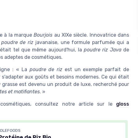
ce à la marque
Bourjois
au XIXe siècle. Innovatrice dans
a
poudre de riz
javanaise, une formule parfumée qui a
était tel que même aujourd'hui, la
poudre riz Java
de
s adeptes de cosmétiques.
ligne : « La
poudre de riz
est un exemple parfait de
s'adapter aux goûts et besoins modernes. Ce qui était
u
grasse est devenu un produit de luxe, recherché pour
es et matifiantes
. »
 cosmétiques, consultez notre article sur le
gloss
HOLEFOODS
rotéine de Riz Bio