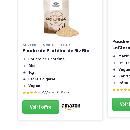
Poudre 
SEVENHILLS WHOLEFOODS
LeClerc
Poudre de Protéine de Riz Bio
＋
Matif
＋
Poudre de
Protéine
＋
0% Ta
＋
Bio
＋
Vega
＋
1kg
＋
Fabri
＋
Facile à digérer
＋
Rédui
＋
Vegan
★★★★
★★★★
★★★★★
★★★★★
4,1/5
—
289 avis
Voir 
Voir l'offre