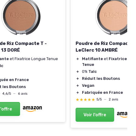
de Riz Compacte T -
Poudre de Riz Compacte T
 13 DORÉ
LeClerc 10 AMBRÉ
iante
et Fixatrice Longue Tenue
＋
Matifiante
et
Fixatrice Lo
Tenue
lc
＋
0%
Talc
n
＋
Réduit les Boutons
quée en France
＋
Vegan
t les Boutons
＋
Fabriquée en France
★
★
4,6/5
—
6 avis
★★★★★
★★★★★
5/5
—
2 avis
l'offre
Voir l'offre