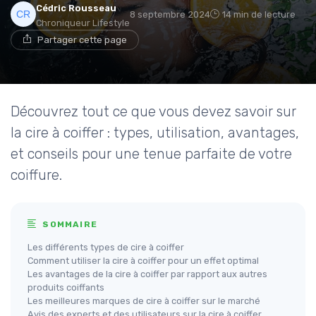
Cédric Rousseau
8 septembre 2024
14 min de lecture
Chroniqueur Lifestyle
Partager cette page
Découvrez tout ce que vous devez savoir sur
la cire à coiffer : types, utilisation, avantages,
et conseils pour une tenue parfaite de votre
coiffure.
SOMMAIRE
Les différents types de cire à coiffer
Comment utiliser la cire à coiffer pour un effet optimal
Les avantages de la cire à coiffer par rapport aux autres
produits coiffants
Les meilleures marques de cire à coiffer sur le marché
Avis des experts et des utilisateurs sur la cire à coiffer