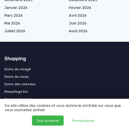
Janvier 2026
Février 2026
Mars 2026
Avril 2026
Mai 2026
Juin 2026
Juillet 2026
Août 2026
Shopping
Soins du visage
Soins du corps
Soins des cheveux
Maquillage bio
Soins solaires bio
Ce site utilise des cookies et vous donne le contrôle sur ceux que
Soins pour bébés et enfants
vous souhaitez activer
Hygiène intime et soins ciblés
Tout accepter
Personnaliser
Parfums et aromathérapie