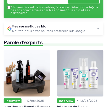
*
En remplissant ce formulaire, j’accepte d’être contacté(e) à
des fins commerciales par Mes cosmetiques bio et ses
partenaires.
Mes cosmetiques bio
Ajoutez-nous à vos sources préférées sur Google
Parole d'experts
•
•
12/06/2025
12/06/2025
Interview
Interview
Interview de Ramata Prause :
Interview de Élodie