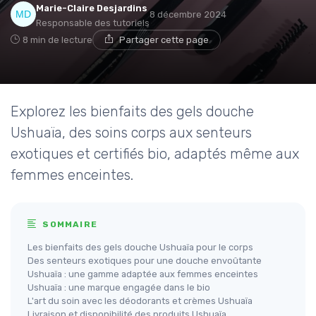
Marie-Claire Desjardins
8 décembre 2024
Responsable des tutoriels
8 min de lecture
Partager cette page
Explorez les bienfaits des gels douche
Ushuaïa, des soins corps aux senteurs
exotiques et certifiés bio, adaptés même aux
femmes enceintes.
SOMMAIRE
Les bienfaits des gels douche Ushuaïa pour le corps
Des senteurs exotiques pour une douche envoûtante
Ushuaïa : une gamme adaptée aux femmes enceintes
Ushuaïa : une marque engagée dans le bio
L'art du soin avec les déodorants et crèmes Ushuaïa
Livraison et disponibilité des produits Ushuaïa