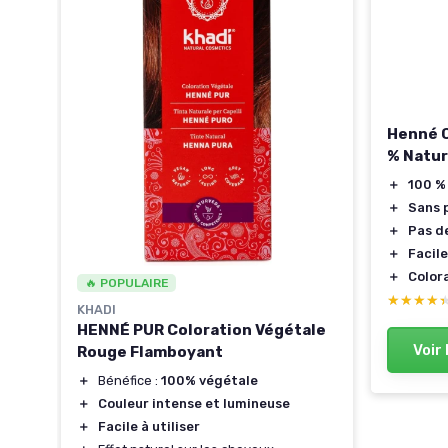
Henné 
% Natur
＋
100 %
ente
＋
Sans 
＋
Pas d
＋
Facile
＋
Color
🔥 POPULAIRE
★★★★
★★★★
KHADI
HENNÉ PUR Coloration Végétale
Voir 
Rouge Flamboyant
＋
Bénéfice :
100% végétale
＋
Couleur intense et lumineuse
＋
Facile à utiliser