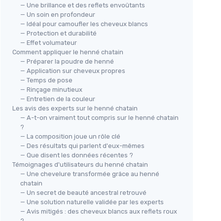
— Une brillance et des reflets envoûtants
— Un soin en profondeur
— Idéal pour camoufler les cheveux blancs
— Protection et durabilité
— Effet volumateur
Comment appliquer le henné chatain
— Préparer la poudre de henné
Hen
— Application sur cheveux propres
% N
— Temps de pose
— Rinçage minutieux
＋
— Entretien de la couleur
rmanente
＋
Les avis des experts sur le henné chatain
600
＋
— A-t-on vraiment tout compris sur le henné chatain
＋
F
lancs
?
— La composition joue un rôle clé
＋
🔥 POPULAIRE
— Des résultats qui parlent d'eux-mêmes
★★
★★
s
KHADI
— Que disent les données récentes ?
HENNÉ PUR Coloration Végétale
Témoignages d'utilisateurs du henné chatain
Rouge Flamboyant
— Une chevelure transformée grâce au henné
chatain
＋
Bénéfice :
100% végétale
— Un secret de beauté ancestral retrouvé
＋
Couleur intense et lumineuse
— Une solution naturelle validée par les experts
＋
Facile à utiliser
— Avis mitigés : des cheveux blancs aux reflets roux
?