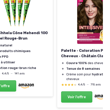
Chhela Cône Mehendi 100
el Rouge-Brun
 naturel
Palette - Coloration Pe
produits chimiques
Cheveux - Châtain Clair 
e PPD
 à utiliser
＋
Couvre 100%
des cheveux b
ation rouge-brun riche
＋
Tenue de 8 semaines
★
★
4,4/5
—
141 avis
＋
Crème soin pour
hydrater
le
cheveux
★★★★★
★★★★★
4,4/5
—
715 avis
l'offre
Voir l'offre