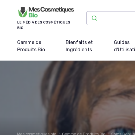
Panneau de gestion des cookies
LE MÉDIA DES COSMÉTIQUES
BIO
Gamme de
Bienfaits et
Guides
Produits Bio
Ingrédients
d'Utilisat
Mes cosmetiques bio
Gamme de Produits Bio
Soins Capilla