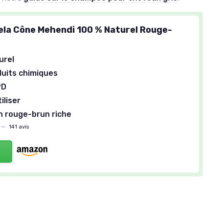
la Cône Mehendi 100 % Naturel Rouge-
urel
uits chimiques
PD
iliser
n rouge-brun riche
—
141 avis