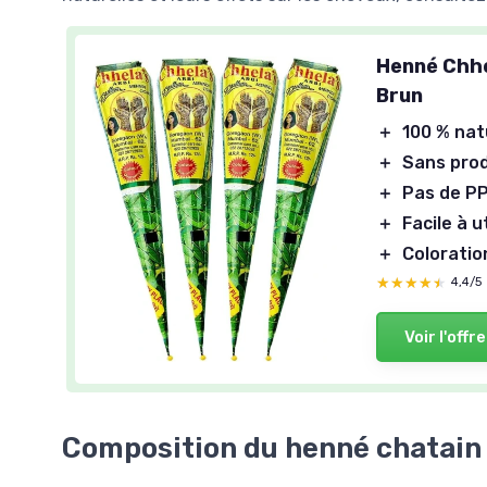
Henné Chhe
Brun
＋
100 % nat
＋
Sans prod
＋
Pas de P
＋
Facile à ut
＋
Coloratio
★★★★★
★★★★★
4,4/5
Voir l'offre
Composition du henné chatain