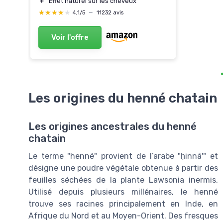
＋
Effet naturel sur les cheveux
★★★★★
★★★★★
4,1/5
—
11232 avis
Voir l'offre
Les origines du henné chatain
Les origines ancestrales du henné
chatain
Le terme "henné" provient de l’arabe "ḥinnā'" et
désigne une poudre végétale obtenue à partir des
feuilles séchées de la plante Lawsonia inermis.
Utilisé depuis plusieurs millénaires, le henné
trouve ses racines principalement en Inde, en
Afrique du Nord et au Moyen-Orient. Des fresques