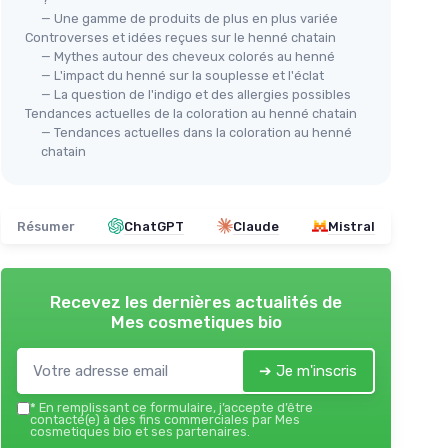
＋
Effet naturel sur les cheveux
— Une gamme de produits de plus en plus variée
★★★★★
★★★★★
4,1/5
—
11232 avis
Controverses et idées reçues sur le henné chatain
— Mythes autour des cheveux colorés au henné
Voir l'offre
— L'impact du henné sur la souplesse et l'éclat
— La question de l'indigo et des allergies possibles
Tendances actuelles de la coloration au henné chatain
— Tendances actuelles dans la coloration au henné
chatain
Résumer
ChatGPT
Claude
Mistral
Recevez les dernières actualités de
Mes cosmetiques bio
➔ Je m'inscris
*
En remplissant ce formulaire, j’accepte d’être
contacté(e) à des fins commerciales par Mes
cosmetiques bio et ses partenaires.