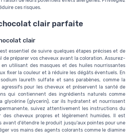
en raison de leurs potentiels effets allergènes. Privilégiez
éduire ces risques.
hocolat clair parfaite
hocolat clair
l est essentiel de suivre quelques étapes précises et de
ial de préparer vos cheveux avant la coloration. Assurez-
 en utilisant des masques et des huiles nourrissantes
x fixer la couleur et à réduire les dégâts éventuels. En
 sodium laureth sulfate et sans parabènes, comme la
 agressifs pour les cheveux et préservent la santé de
ions qui contiennent des ingrédients naturels comme
a glycérine (glycerin), car ils hydratent et nourrissent
n permanente, suivez attentivement les instructions du
r des cheveux propres et légèrement humides. Il est
avant d'étendre le produit jusqu'aux pointes pour une
téger vos mains des agents colorants comme le diamine