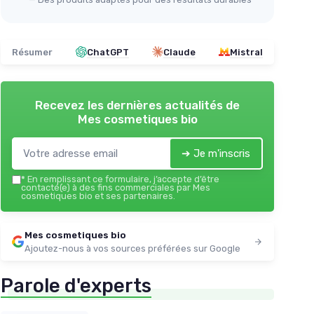
Résumer
ChatGPT
Claude
Mistral
Recevez les dernières actualités de
Mes cosmetiques bio
➔ Je m'inscris
*
En remplissant ce formulaire, j’accepte d’être
contacté(e) à des fins commerciales par Mes
cosmetiques bio et ses partenaires.
Mes cosmetiques bio
Ajoutez-nous à vos sources préférées sur Google
Parole d'experts