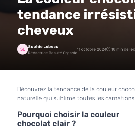
tendance irrésist
cheveux
Sophie Lebeau
11 octobre 2024
18 min de le
Rédactrice Beauté Organic
Découvrez la tendance de la couleur chocol
naturelle qui sublime toutes les carnations
Pourquoi choisir la couleur
chocolat clair ?