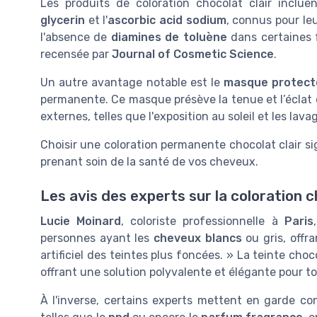
Les produits de coloration chocolat clair inclue
glycerin
et l'
ascorbic acid sodium
, connus pour le
l'absence de
diamines de toluène
dans certaines f
recensée par
Journal of Cosmetic Science
.
Un autre avantage notable est le
masque protect
permanente. Ce masque présève la tenue et l’éclat
externes, telles que l'exposition au soleil et les lav
Choisir une coloration permanente chocolat clair si
prenant soin de la santé de vos cheveux.
Les avis des experts sur la coloration c
Lucie Moinard
, coloriste professionnelle à
Paris
personnes ayant les
cheveux blancs
ou gris, offr
artificiel des teintes plus foncées. » La teinte choc
offrant une solution polyvalente et élégante pour t
À l'inverse, certains experts mettent en garde co