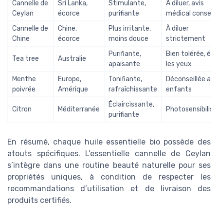
Cannelle de
Sri Lanka,
Stimulante,
À diluer, avis
Ceylan
écorce
purifiante
médical conseill
Cannelle de
Chine,
Plus irritante,
À diluer
Chine
écorce
moins douce
strictement
Purifiante,
Bien tolérée, évi
Tea tree
Australie
apaisante
les yeux
Menthe
Europe,
Tonifiante,
Déconseillée au
poivrée
Amérique
rafraîchissante
enfants
Éclaircissante,
Citron
Méditerranée
Photosensibilis
purifiante
En résumé, chaque huile essentielle bio possède des
atouts spécifiques. L’essentielle cannelle de Ceylan
s’intègre dans une routine beauté naturelle pour ses
propriétés uniques, à condition de respecter les
recommandations d’utilisation et de livraison des
produits certifiés.