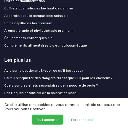
Livres et documentation
Coffrets cosmétiques bio haut de gamme
Appareils beauté compatibles soins bio
Soins capillaires bio premium
Aromathérapie et phytothérapie premium
Équipements esthétiques bio
Compléments alimentaires bio et nutricosmétique
Les plus lus
Avis sur le déodorant Exode : ce qu'il faut savoir
Faut-il s’inquiéter des dangers du casque LED pour les cheveux ?
Quels sont les effets secondaires de la poudre de perle ?
Les risques potentiels de la coloration Khadi
Casting creme gloss : tout ce que vous devez savoir sur la coloration
Ce site utilise des cookies et vous donne le contrôle sur ceux que
sans ammoniaque
vous souhaitez activer
Les derniers articles
Tout accepter
Personnaliser