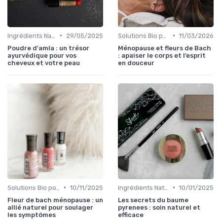
•
•
Ingrédients Naturels et Leurs Propriétés
29/05/2025
Solutions Bio pour Problèmes de Peau
11/03/2026
Poudre d'amla : un trésor
Ménopause et fleurs de Bach
ayurvédique pour vos
: apaiser le corps et l’esprit
cheveux et votre peau
en douceur
•
•
Solutions Bio pour Problèmes de Peau
10/11/2025
Ingrédients Naturels et Leurs Propriétés
10/01/2025
Fleur de bach ménopause : un
Les secrets du baume
allié naturel pour soulager
pyrenees : soin naturel et
les symptômes
efficace