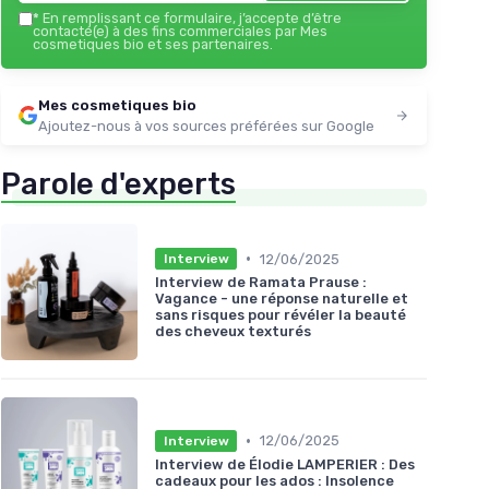
*
En remplissant ce formulaire, j’accepte d’être
contacté(e) à des fins commerciales par Mes
cosmetiques bio et ses partenaires.
Mes cosmetiques bio
Ajoutez-nous à vos sources préférées sur Google
Parole d'experts
•
12/06/2025
Interview
Interview de Ramata Prause :
Vagance - une réponse naturelle et
sans risques pour révéler la beauté
des cheveux texturés
•
12/06/2025
Interview
Interview de Élodie LAMPERIER : Des
cadeaux pour les ados : Insolence