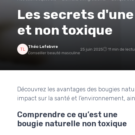
Les secrets d'une
et non toxique
Théo Lefebvre
25 juin 2025
11 min de lect
Conseiller beauté masculine
Découvrez les avantages des bougies nature
impact sur la santé et l’environnement, ains
Comprendre ce qu’est une
bougie naturelle non toxique